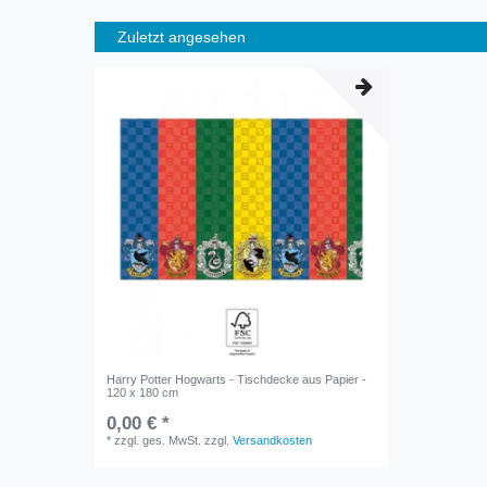
Zuletzt angesehen
Harry Potter Hogwarts - Tischdecke aus Papier -
120 x 180 cm
0,00 € *
*
zzgl. ges. MwSt.
zzgl.
Versandkosten