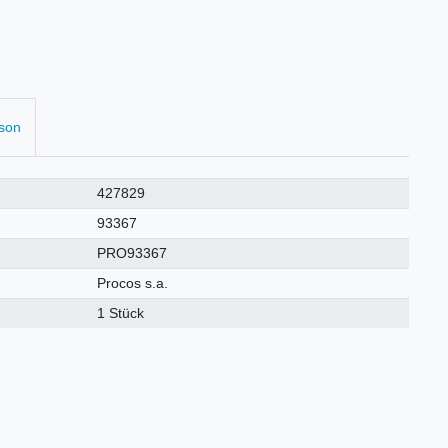
rson
427829
93367
PRO93367
Procos s.a.
1 Stück