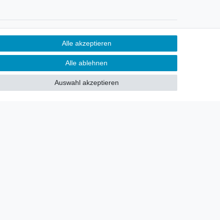
Newsletter
Alle akzeptieren
Sie möchten über neu eingetroffene
Alle ablehnen
Lagerware oder Neuheiten
allgemein informiert werden?
Auswahl akzeptieren
Dann melden Sie sich doch für
unseren Newsletter an.
Den Link finden Sie nachfolgend:
Newsletteranmeldung
!
akt