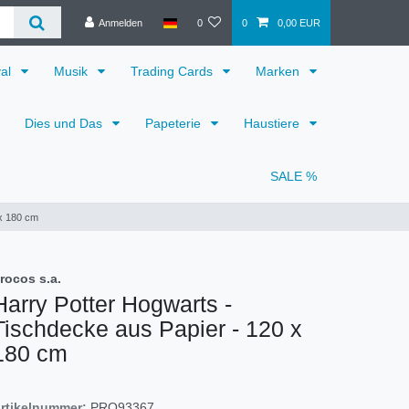
Anmelden
0
0
0,00 EUR
val
Musik
Trading Cards
Marken
Dies und Das
Papeterie
Haustiere
SALE %
 x 180 cm
rocos s.a.
Harry Potter Hogwarts -
Tischdecke aus Papier - 120 x
180 cm
rtikelnummer:
PRO93367