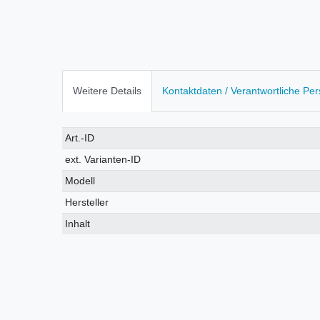
Weitere Details
Kontaktdaten / Verantwortliche Pe
Technisches
Wert
Art.-ID
Merkmal
ext. Varianten-ID
Modell
Hersteller
Inhalt