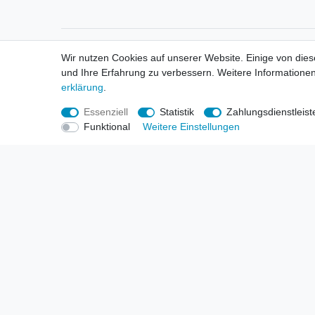
Informationen
Informa
Wir nutzen Cookies auf unserer Website. Einige von dies
Neukunden / New Accounts
Händl
und Ihre Erfahrung zu verbessern. Weitere Informationen
Zahlung
Produ
erklärung
.
Versandkosten
Mess
Entsorgungs- & Umweltbestimmungen
Über 
Essenziell
Statistik
Zahlungsdienstleist
Größentabellen
Hande
Funktional
Weitere Einstellungen
Kauf mit Rückgaberecht
Liefer
Unser Dropshipping Angebot
Gewer
Vorbestellungen Erklärung
Wide