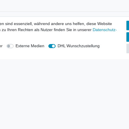
tionen
Wir versenden mit
en sind essenziell, während andere uns helfen, diese Website
erbund - rechtssicher verkaufen
 zu Ihren Rechten als Nutzer finden Sie in unserer
Daten­schutz­
kt-Kataloge
en
uns
er
Externe Medien
DHL Wunschzustellung
lsvertreter
anten
blicher Ankauf
rrufs­recht
Impressum
Daten­schutz­erklärung
AGB
Kont