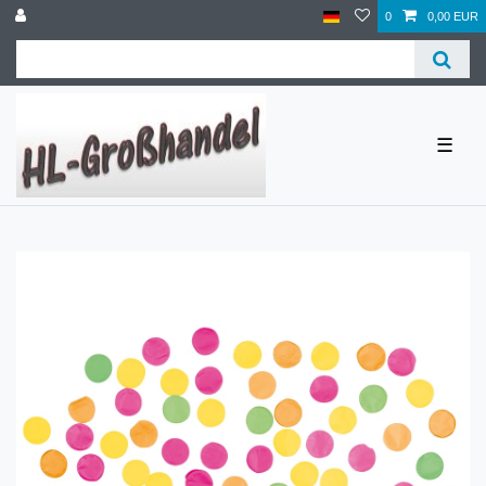
0
0,00 EUR
☰