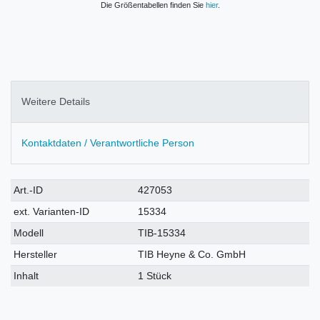
Die Größentabellen finden Sie
hier
.
Weitere Details
Kontaktdaten / Verantwortliche Person
Technisches
Wert
Art.-ID
427053
Merkmal
ext. Varianten-ID
15334
Modell
TIB-15334
Hersteller
TIB Heyne & Co. GmbH
Inhalt
1 Stück