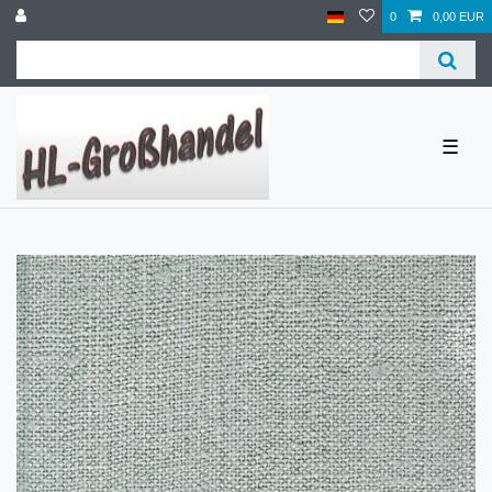
0
0,00 EUR
☰