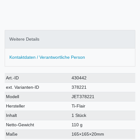
Weitere Details
Kontaktdaten / Verantwortliche Person
Technisches
Wert
Art.-ID
430442
Merkmal
ext. Varianten-ID
378221
Modell
JET378221
Hersteller
Ti-Flair
Inhalt
1 Stück
Netto-Gewicht
110 g
Maße
165×165×20mm