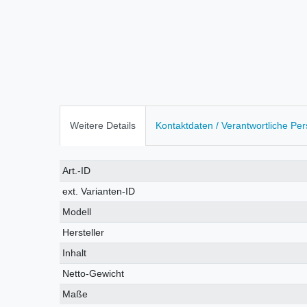
Weitere Details
Kontaktdaten / Verantwortliche Pe
Technisches
Wert
Art.-ID
Merkmal
ext. Varianten-ID
Modell
Hersteller
Inhalt
Netto-Gewicht
Maße