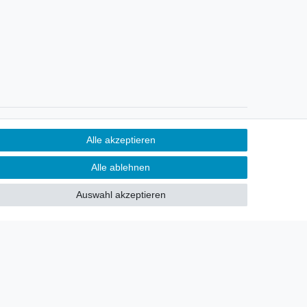
Newsletter
Alle akzeptieren
Sie möchten über neu eingetroffene
Alle ablehnen
Lagerware oder Neuheiten
allgemein informiert werden?
Auswahl akzeptieren
Dann melden Sie sich doch für
unseren Newsletter an.
Den Link finden Sie nachfolgend:
Newsletteranmeldung
!