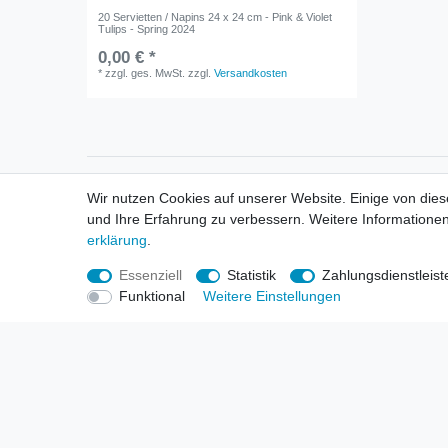
20 Servietten / Napins 24 x 24 cm - Pink & Violet
Tulips - Spring 2024
0,00 € *
*
zzgl. ges. MwSt.
zzgl.
Versandkosten
Informationen
Informa
Wir nutzen Cookies auf unserer Website. Einige von dies
Neukunden / New Accounts
Händl
und Ihre Erfahrung zu verbessern. Weitere Informationen
Zahlung
Produ
erklärung
.
Versandkosten
Mess
Entsorgungs- & Umweltbestimmungen
Über 
Essenziell
Statistik
Zahlungsdienstleist
Größentabellen
Hande
Funktional
Weitere Einstellungen
Kauf mit Rückgaberecht
Liefer
Unser Dropshipping Angebot
Gewer
Vorbestellungen Erklärung