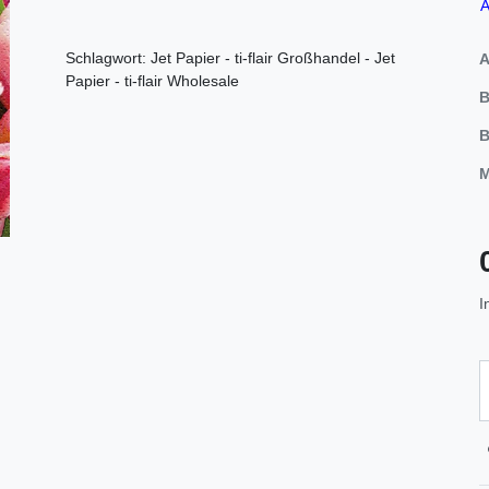
A
Schlagwort: Jet Papier - ti-flair Großhandel - Jet
A
Papier - ti-flair Wholesale
B
B
M
I