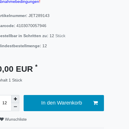
bnahmebedingungen
!
rtikelnummer:
JET289143
arcode:
4103070057946
estellbar in Schritten zu:
12
Stück
indestbestellmenge:
12
*
0,00 EUR
nhalt
1
Stück
In den Warenkorb
Wunschliste