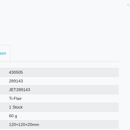
*
rson
430505
289143
JET289143
Ti-Flair
1 Stück
60 g
120×120×20mm