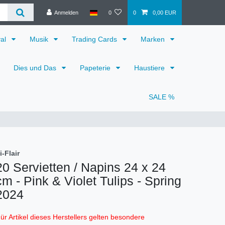
Anmelden
0
0
0,00 EUR
val
Musik
Trading Cards
Marken
Dies und Das
Papeterie
Haustiere
SALE %
i-Flair
20 Servietten / Napins 24 x 24
cm - Pink & Violet Tulips - Spring
2024
ür Artikel dieses Herstellers gelten besondere