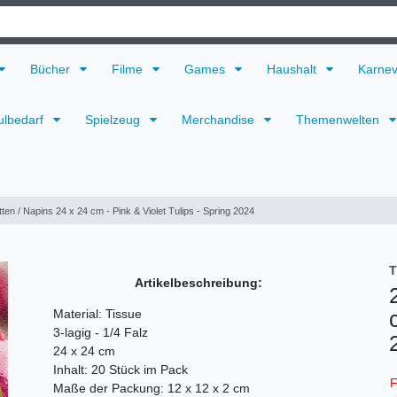
Bücher
Filme
Games
Haushalt
Karne
ulbedarf
Spielzeug
Merchandise
Themenwelten
tten / Napins 24 x 24 cm - Pink & Violet Tulips - Spring 2024
T
Artikelbeschreibung:
Material: Tissue
3-lagig - 1/4 Falz
24 x 24 cm
Inhalt: 20 Stück im Pack
F
Maße der Packung: 12 x 12 x 2 cm