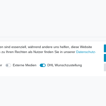
tionen
Wir versenden mit
en sind essenziell, während andere uns helfen, diese Website
erbund - rechtssicher verkaufen
 zu Ihren Rechten als Nutzer finden Sie in unserer
Daten­schutz­
kt-Kataloge
en
uns
er
Externe Medien
DHL Wunschzustellung
lsvertreter
anten
blicher Ankauf