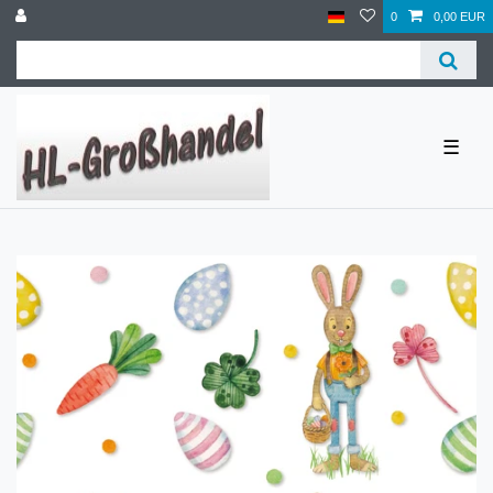
0
0,00 EUR
☰