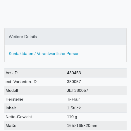
Weitere Details
Kontaktdaten / Verantwortliche Person
Technisches
Wert
Art.-ID
430453
Merkmal
ext. Varianten-ID
380057
Modell
JET380057
Hersteller
Ti-Flair
Inhalt
1 Stück
Netto-Gewicht
110 g
Maße
165×165×20mm