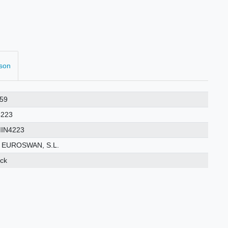
rson
59
4223
IN4223
 EUROSWAN, S.L.
ück