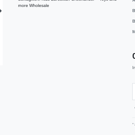
more Wholesale
B
B
M
I
*