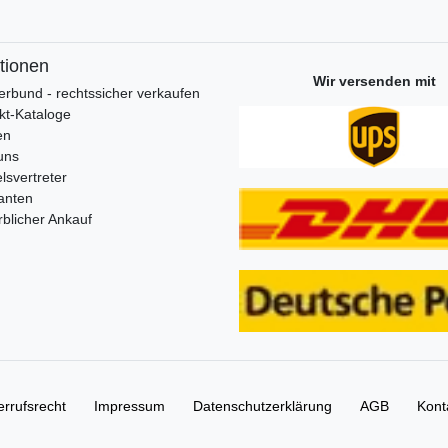
tionen
Wir versenden mit
erbund - rechtssicher verkaufen
kt-Kataloge
en
uns
lsvertreter
anten
blicher Ankauf
rrufs­recht
Impressum
Daten­schutz­erklärung
AGB
Kont