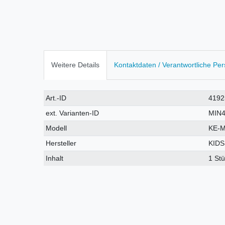
Weitere Details
Kontaktdaten / Verantwortliche Pe
Technisches
Wert
Art.-ID
4192
Merkmal
ext. Varianten-ID
MIN
Modell
KE-M
Hersteller
KIDS
Inhalt
1 St