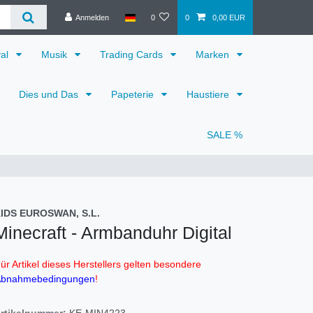
Anmelden
0
0
0,00 EUR
val
Musik
Trading Cards
Marken
Dies und Das
Papeterie
Haustiere
SALE %
IDS EUROSWAN, S.L.
Minecraft - Armbanduhr Digital
ür Artikel dieses Herstellers gelten besondere
bnahmebedingungen
!
rtikelnummer:
KE-MIN4223