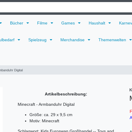
Bücher
Filme
Games
Haushalt
Karne
ulbedarf
Spielzeug
Merchandise
Themenwelten
mbanduhr Digital
K
Artikelbeschreibung:
Minecraft - Armbanduhr Digital
F
Größe: ca. 29 x 9,5 cm
A
Motiv: Minecraft
Schlagwort: Kids Euroswan Großhandel -- Toys and
A