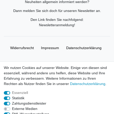
Neuheiten allgemein informiert werden?
Dann melden Sie sich doch für unseren Newsletter an.
Den Link finden Sie nachfolgend:
Newsletteranmeldung
!
Widerrufs­recht
Impressum
Daten­schutz­erklärung
AGB
Kontakt
Wir nutzen Cookies auf unserer Website. Einige von diesen sind
essenziell, während andere uns helfen, diese Website und Ihre
© Copyright 2026 | Alle Rechte vorbehalten. HL-
Erfahrung zu verbessern. Weitere Informationen zu Ihren
Handelsgesellschaft mbH.
Rechten als Nutzer finden Sie in unserer
Daten­schutz­erklärung
.
Essenziell
Alle Markennamen, Warenzeichen sowie sämtliche Produktbilder
Statistik
und Beschreibungen sind Eigentum Ihrer rechtmäßigen
Zahlungsdienstleister
Eigentümer und dienen hier nur der Beschreibung.
Externe Medien