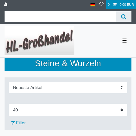
0
0,00 EUR
☰
Steine & Wurzeln
Filter