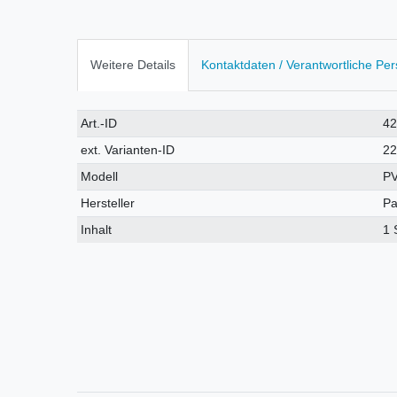
Weitere Details
Kontaktdaten / Verantwortliche Pe
Technisches
Wert
Art.-ID
4
Merkmal
ext. Varianten-ID
2
Modell
P
Hersteller
Pa
Inhalt
1 