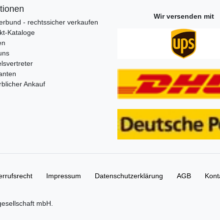
tionen
Wir versenden mit
erbund - rechtssicher verkaufen
kt-Kataloge
en
uns
lsvertreter
anten
blicher Ankauf
rrufs­recht
Impressum
Daten­schutz­erklärung
AGB
Kont
gesellschaft mbH.