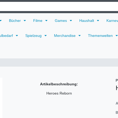
Bücher
Filme
Games
Haushalt
Karne
ulbedarf
Spielzeug
Merchandise
Themenwelten
P
Artikelbeschreibung:
Heroes Reborn
A
B