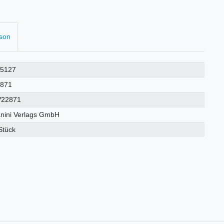
rson
25127
2871
V22871
nini Verlags GmbH
Stück