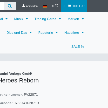
Anmelden
0
0
0,00 EUR
val
Musik
Trading Cards
Marken
Dies und Das
Papeterie
Haustiere
SALE %
anini Verlags GmbH
Heroes Reborn
rtikelnummer:
PV22871
arcode:
9783741628719