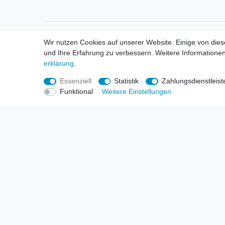
Informationen
Informa
Wir nutzen Cookies auf unserer Website. Einige von dies
Neukunden / New Accounts
Händl
und Ihre Erfahrung zu verbessern. Weitere Informationen
Zahlung
Produ
erklärung
.
Versandkosten
Mess
Entsorgungs- & Umweltbestimmungen
Über 
Essenziell
Statistik
Zahlungsdienstleist
Größentabellen
Hande
Funktional
Weitere Einstellungen
Kauf mit Rückgaberecht
Liefer
Unser Dropshipping Angebot
Gewer
Vorbestellungen Erklärung
Wide