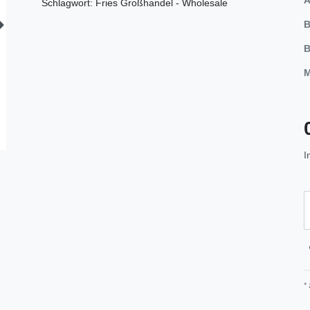
Schlagwort: Fries Großhandel - Wholesale
B
B
M
I
*