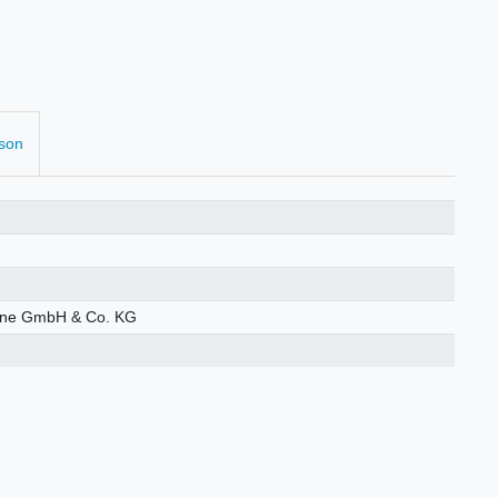
rson
öhne GmbH & Co. KG