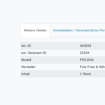
Weitere Details
Kontaktdaten / Verantwortliche Pe
Technisches
Wert
Art.-ID
453033
Merkmal
ext. Varianten-ID
21634
Modell
FR21634
Hersteller
Fritz Fries & S
Inhalt
1 Stück