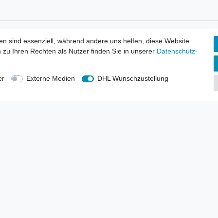
tionen
Wir versenden mit
en sind essenziell, während andere uns helfen, diese Website
erbund - rechtssicher verkaufen
 zu Ihren Rechten als Nutzer finden Sie in unserer
Daten­schutz­
kt-Kataloge
en
uns
er
Externe Medien
DHL Wunschzustellung
lsvertreter
anten
blicher Ankauf
rrufs­recht
Impressum
Daten­schutz­erklärung
AGB
Kont