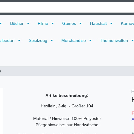
Bücher
Filme
Games
Haushalt
Karne
ulbedarf
Spielzeug
Merchandise
Themenwelten
4
F
Artikelbeschreibung:
Hexilein, 2-tlg. - Größe: 104
F
Material / Hinweise: 100% Polyester
A
Pflegehinweise: nur Handwäsche
A