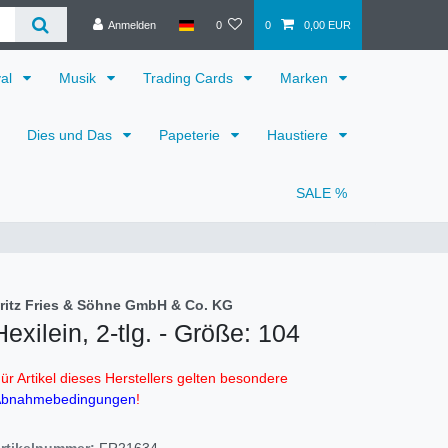
Anmelden
0
0
0,00 EUR
val
Musik
Trading Cards
Marken
Dies und Das
Papeterie
Haustiere
SALE %
ritz Fries & Söhne GmbH & Co. KG
Hexilein, 2-tlg. - Größe: 104
ür Artikel dieses Herstellers gelten besondere
bnahmebedingungen
!
rtikelnummer:
FR21634