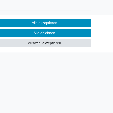
Newsletter
Alle akzeptieren
Sie möchten über neu eingetroffene
Alle ablehnen
Lagerware oder Neuheiten
allgemein informiert werden?
Auswahl akzeptieren
Dann melden Sie sich doch für
unseren Newsletter an.
Den Link finden Sie nachfolgend:
Newsletteranmeldung
!
akt