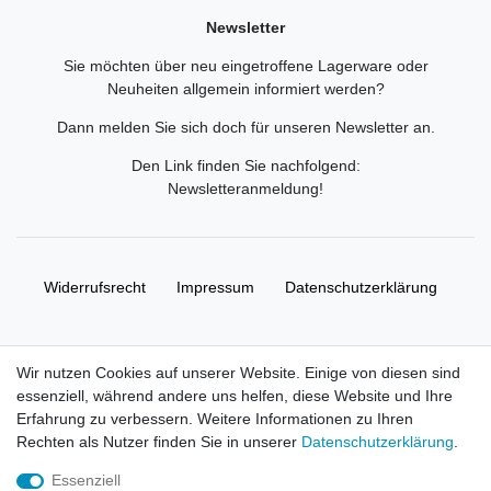
Newsletter
Sie möchten über neu eingetroffene Lagerware oder
Neuheiten allgemein informiert werden?
Dann melden Sie sich doch für unseren Newsletter an.
Den Link finden Sie nachfolgend:
Newsletteranmeldung
!
Widerrufs­recht
Impressum
Daten­schutz­erklärung
AGB
Kontakt
Wir nutzen Cookies auf unserer Website. Einige von diesen sind
essenziell, während andere uns helfen, diese Website und Ihre
© Copyright 2026 | Alle Rechte vorbehalten. HL-
Erfahrung zu verbessern. Weitere Informationen zu Ihren
Handelsgesellschaft mbH.
Rechten als Nutzer finden Sie in unserer
Daten­schutz­erklärung
.
Essenziell
Alle Markennamen, Warenzeichen sowie sämtliche Produktbilder