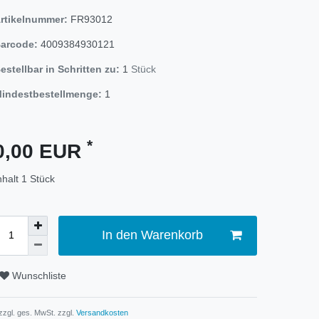
rtikelnummer:
FR93012
arcode:
4009384930121
estellbar in Schritten zu:
1
Stück
indestbestellmenge:
1
*
0,00 EUR
nhalt
1
Stück
In den Warenkorb
Wunschliste
 zzgl. ges. MwSt. zzgl.
Versandkosten