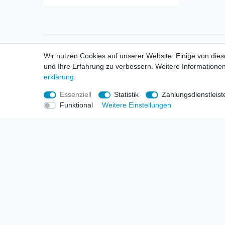
Informationen
Informa
Wir nutzen Cookies auf unserer Website. Einige von dies
Neukunden / New Accounts
Händl
und Ihre Erfahrung zu verbessern. Weitere Informationen
Zahlung
Produ
erklärung
.
Versandkosten
Mess
Entsorgungs- & Umweltbestimmungen
Über 
Essenziell
Statistik
Zahlungsdienstleist
Größentabellen
Hande
Funktional
Weitere Einstellungen
Kauf mit Rückgaberecht
Liefer
Unser Dropshipping Angebot
Gewer
Vorbestellungen Erklärung
Wide