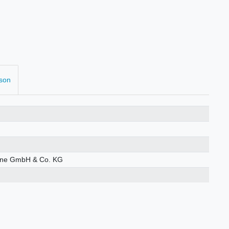
rson
öhne GmbH & Co. KG