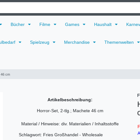
Bücher
Filme
Games
Haushalt
Karne
ulbedarf
Spielzeug
Merchandise
Themenwelten
e 46 cm
F
Artikelbeschreibung:
Horror-Set, 2-tlg.; Machete 46 cm
Material / Hinweise: div. Materialien / Inhaltsstoffe
F
A
Schlagwort: Fries Großhandel - Wholesale