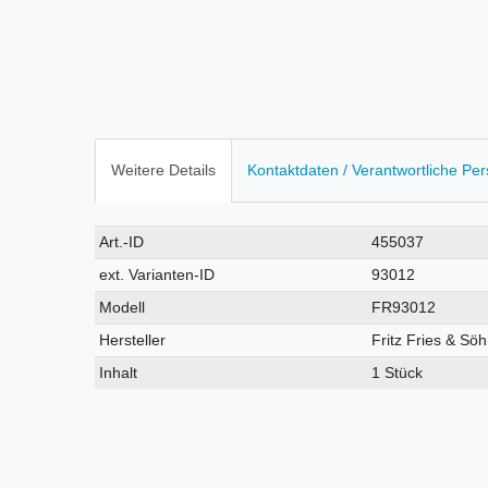
Weitere Details
Kontaktdaten / Verantwortliche Pe
Technisches
Wert
Art.-ID
455037
Merkmal
ext. Varianten-ID
93012
Modell
FR93012
Hersteller
Fritz Fries & S
Inhalt
1 Stück