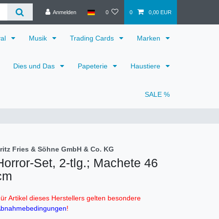
Anmelden
0
0
0,00 EUR
val
Musik
Trading Cards
Marken
Dies und Das
Papeterie
Haustiere
SALE %
ritz Fries & Söhne GmbH & Co. KG
Horror-Set, 2-tlg.; Machete 46
cm
ür Artikel dieses Herstellers gelten besondere
bnahmebedingungen
!