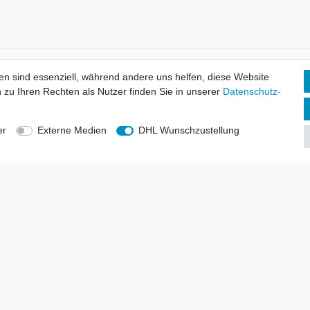
tionen
Wir versenden mit
en sind essenziell, während andere uns helfen, diese Website
erbund - rechtssicher verkaufen
 zu Ihren Rechten als Nutzer finden Sie in unserer
Daten­schutz­
kt-Kataloge
en
uns
er
Externe Medien
DHL Wunschzustellung
lsvertreter
anten
blicher Ankauf
rrufs­recht
Impressum
Daten­schutz­erklärung
AGB
Kont