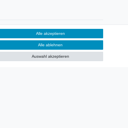
Newsletter
Alle akzeptieren
Sie möchten über neu eingetroffene
Alle ablehnen
Lagerware oder Neuheiten
allgemein informiert werden?
Auswahl akzeptieren
Dann melden Sie sich doch für
unseren Newsletter an.
Den Link finden Sie nachfolgend:
Newsletteranmeldung
!
akt