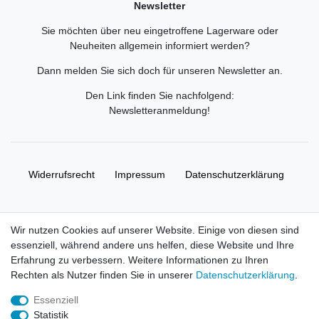
Newsletter
Sie möchten über neu eingetroffene Lagerware oder
Neuheiten allgemein informiert werden?
Dann melden Sie sich doch für unseren Newsletter an.
Den Link finden Sie nachfolgend:
Newsletteranmeldung
!
Widerrufs­recht
Impressum
Daten­schutz­erklärung
AGB
Kontakt
Wir nutzen Cookies auf unserer Website. Einige von diesen sind
essenziell, während andere uns helfen, diese Website und Ihre
© Copyright 2026 | Alle Rechte vorbehalten. HL-
Erfahrung zu verbessern. Weitere Informationen zu Ihren
Handelsgesellschaft mbH.
Rechten als Nutzer finden Sie in unserer
Daten­schutz­erklärung
.
Essenziell
Alle Markennamen, Warenzeichen sowie sämtliche Produktbilder
Statistik
und Beschreibungen sind Eigentum Ihrer rechtmäßigen