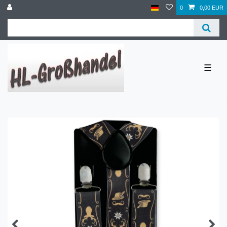
0
0,00 EUR
☰