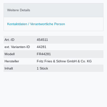
Weitere Details
Kontaktdaten / Verantwortliche Person
Technisches
Wert
Art.-ID
454511
Merkmal
ext. Varianten-ID
44281
Modell
FR44281
Hersteller
Fritz Fries & Söhne GmbH & Co. KG
Inhalt
1 Stück