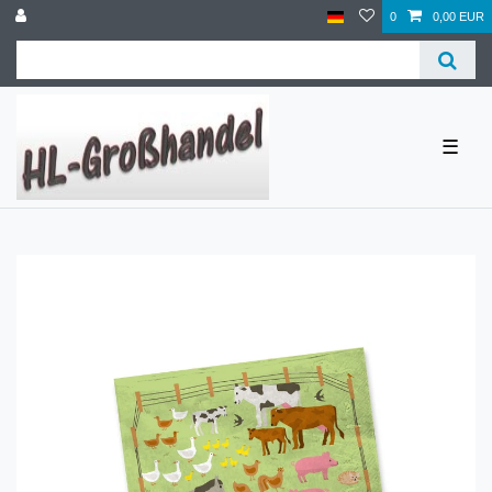
0
0,00 EUR
☰