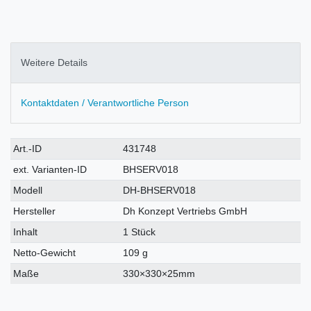
Weitere Details
Kontaktdaten / Verantwortliche Person
Technisches
Wert
Art.-ID
431748
Merkmal
ext. Varianten-ID
BHSERV018
Modell
DH-BHSERV018
Hersteller
Dh Konzept Vertriebs GmbH
Inhalt
1 Stück
Netto-Gewicht
109 g
Maße
330×330×25mm