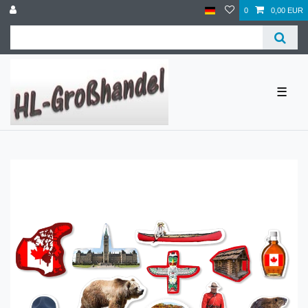
0
0,00 EUR
☰