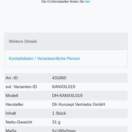
Die Größentabellen finden Sie
hier
.
Weitere Details
Kontaktdaten / Verantwortliche Person
Technisches
Wert
Art.-ID
431860
Merkmal
ext. Varianten-ID
KANXXL019
Modell
DH-KANXXL019
Hersteller
Dh Konzept Vertriebs GmbH
Inhalt
1 Stück
Netto-Gewicht
31 g
Maße
5×180×5mm