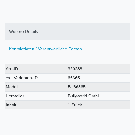
Weitere Details
Kontaktdaten / Verantwortliche Person
Technisches
Wert
Art.-ID
320288
Merkmal
ext. Varianten-ID
66365
Modell
BU66365
Hersteller
Bullyworld GmbH
Inhalt
1 Stück