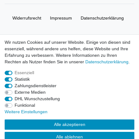
Widerrufs­recht
Impressum
Daten­schutz­erklärung
AGB
Kontakt
Wir nutzen Cookies auf unserer Website. Einige von diesen sind
essenziell, während andere uns helfen, diese Website und Ihre
© Copyright 2026 | Alle Rechte vorbehalten. HL-
Erfahrung zu verbessern. Weitere Informationen zu Ihren
Handelsgesellschaft mbH.
Rechten als Nutzer finden Sie in unserer
Daten­schutz­erklärung
.
Essenziell
Alle Markennamen, Warenzeichen sowie sämtliche Produktbilder
Statistik
und Beschreibungen sind Eigentum Ihrer rechtmäßigen
Zahlungsdienstleister
Eigentümer und dienen hier nur der Beschreibung.
Externe Medien
DHL Wunschzustellung
Preise nur für registrierte Händler, ansonsten zeigt der Shop 0,00
Funktional
€
Weitere Einstellungen
LEGO, das LEGO Logo, die Minifigur, DUPLO, LEGENDS OF
Alle akzeptieren
CHIMA, NINJAGO, BIONICLE, MINDSTORMS und MIXELS sind
urheberrechtlich geschützte Markenzeichen der LEGO Gruppe.
Alle ablehnen