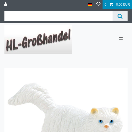
0
0,00 EUR
☰