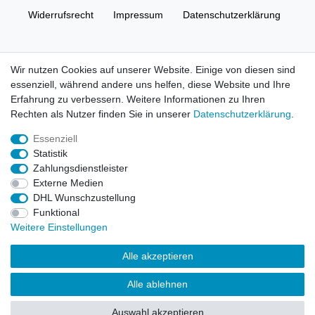
Widerrufs­recht
Impressum
Daten­schutz­erklärung
AGB
Kontakt
Wir nutzen Cookies auf unserer Website. Einige von diesen sind
essenziell, während andere uns helfen, diese Website und Ihre
© Copyright 2026 | Alle Rechte vorbehalten. HL-
Erfahrung zu verbessern. Weitere Informationen zu Ihren
Handelsgesellschaft mbH.
Rechten als Nutzer finden Sie in unserer
Daten­schutz­erklärung
.
Essenziell
Alle Markennamen, Warenzeichen sowie sämtliche Produktbilder
Statistik
und Beschreibungen sind Eigentum Ihrer rechtmäßigen
Zahlungsdienstleister
Eigentümer und dienen hier nur der Beschreibung.
Externe Medien
DHL Wunschzustellung
Preise nur für registrierte Händler, ansonsten zeigt der Shop 0,00
Funktional
€
Weitere Einstellungen
LEGO, das LEGO Logo, die Minifigur, DUPLO, LEGENDS OF
Alle akzeptieren
CHIMA, NINJAGO, BIONICLE, MINDSTORMS und MIXELS sind
urheberrechtlich geschützte Markenzeichen der LEGO Gruppe.
Alle ablehnen
©2022 The LEGO Group
Auswahl akzeptieren