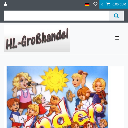
0
0,00 EUR
☰