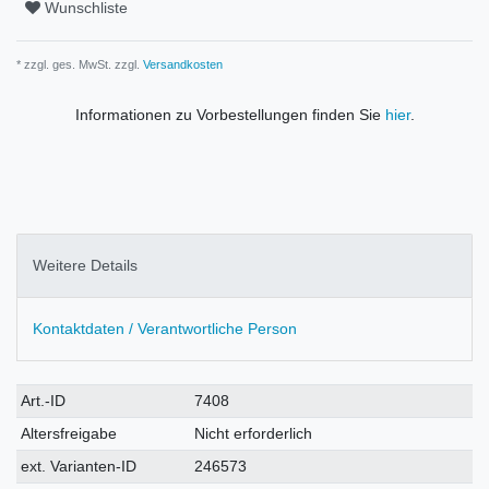
Wunschliste
* zzgl. ges. MwSt. zzgl.
Versandkosten
Informationen zu Vorbestellungen finden Sie
hier
.
Weitere Details
Kontaktdaten / Verantwortliche Person
Technisches
Wert
Art.-ID
7408
Merkmal
Altersfreigabe
Nicht erforderlich
ext. Varianten-ID
246573