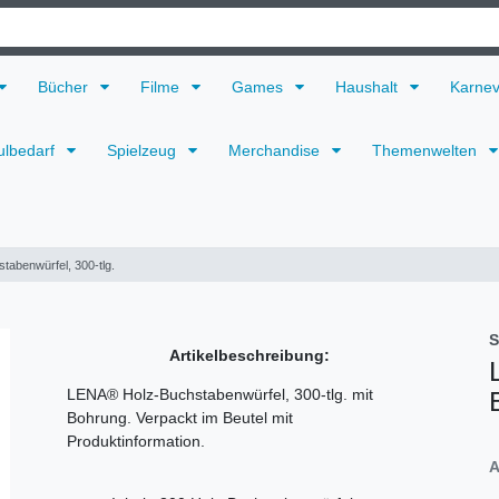
Bücher
Filme
Games
Haushalt
Karne
ulbedarf
Spielzeug
Merchandise
Themenwelten
tabenwürfel, 300-tlg.
S
Artikelbeschreibung:
LENA® Holz-Buchstabenwürfel, 300-tlg. mit
Bohrung. Verpackt im Beutel mit
Produktinformation.
A