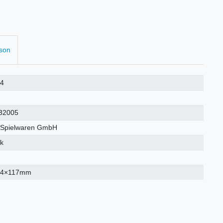
rson
64
5
32005
Spielwaren GmbH
ck
54×117mm