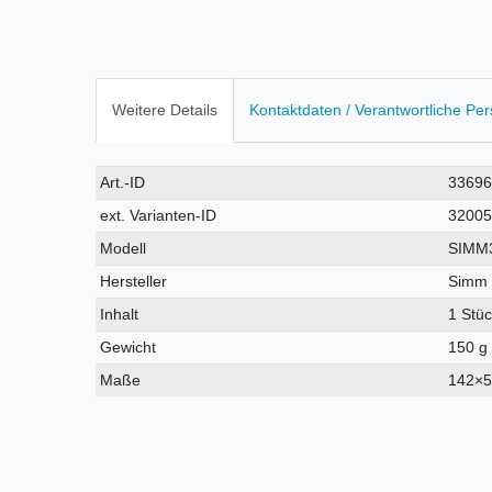
Weitere Details
Kontaktdaten / Verantwortliche Pe
Technisches
Wert
Art.-ID
3369
Merkmal
ext. Varianten-ID
3200
Modell
SIMM
Hersteller
Simm 
Inhalt
1 Stü
Gewicht
150 g
Maße
142×