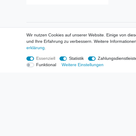
Informationen
Informa
Wir nutzen Cookies auf unserer Website. Einige von dies
Neukunden / New Accounts
Händl
und Ihre Erfahrung zu verbessern. Weitere Informationen
Zahlung
Produ
erklärung
.
Versandkosten
Mess
Entsorgungs- & Umweltbestimmungen
Über 
Essenziell
Statistik
Zahlungsdienstleist
Größentabellen
Hande
Funktional
Weitere Einstellungen
Kauf mit Rückgaberecht
Liefer
Unser Dropshipping Angebot
Gewer
Vorbestellungen Erklärung
Wide