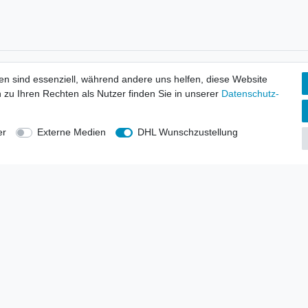
tionen
Wir versenden mit
en sind essenziell, während andere uns helfen, diese Website
erbund - rechtssicher verkaufen
 zu Ihren Rechten als Nutzer finden Sie in unserer
Daten­schutz­
kt-Kataloge
en
uns
er
Externe Medien
DHL Wunschzustellung
lsvertreter
anten
blicher Ankauf
rrufs­recht
Impressum
Daten­schutz­erklärung
AGB
Kont