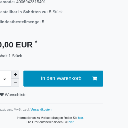
arcode:
4006942815401
estellbar in Schritten zu:
5
Stück
indestbestellmenge:
5
*
0,00 EUR
nhalt
1
Stück
In den Warenkorb
Wunschliste
 zzgl. ges. MwSt. zzgl.
Versandkosten
Informationen zu Vorbestellungen finden Sie
hier
.
Die Größentabellen finden Sie
hier
.