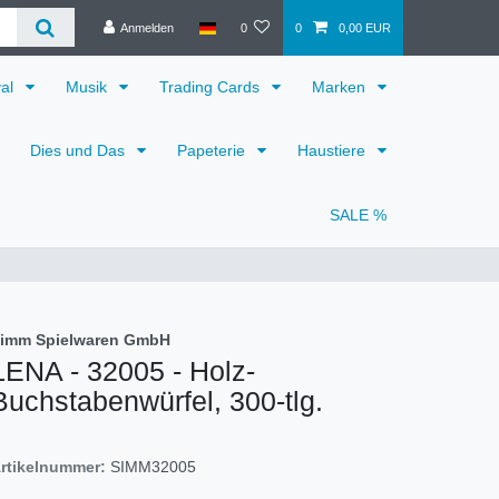
Anmelden
0
0
0,00 EUR
val
Musik
Trading Cards
Marken
Dies und Das
Papeterie
Haustiere
SALE %
imm Spielwaren GmbH
LENA - 32005 - Holz-
Buchstabenwürfel, 300-tlg.
rtikelnummer:
SIMM32005