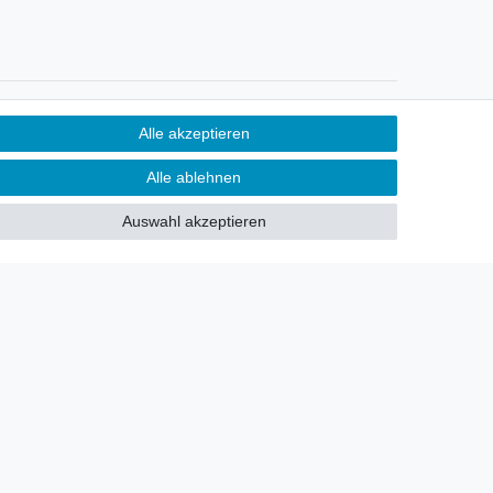
Newsletter
Alle akzeptieren
Sie möchten über neu eingetroffene
Alle ablehnen
Lagerware oder Neuheiten
allgemein informiert werden?
Auswahl akzeptieren
Dann melden Sie sich doch für
unseren Newsletter an.
Den Link finden Sie nachfolgend:
Newsletteranmeldung
!
akt