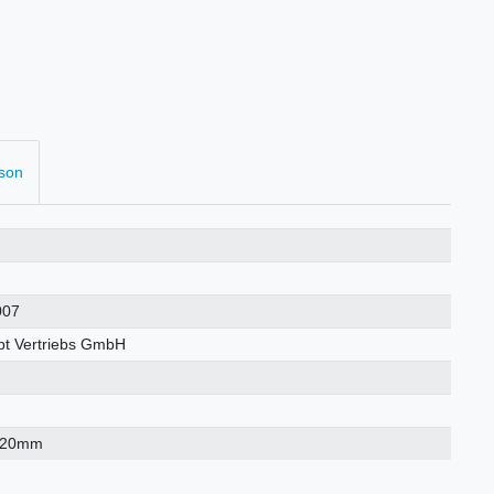
rson
007
t Vertriebs GmbH
×20mm