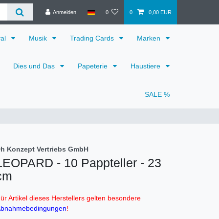
Anmelden
0
0
0,00 EUR
val
Musik
Trading Cards
Marken
Dies und Das
Papeterie
Haustiere
SALE %
h Konzept Vertriebs GmbH
LEOPARD - 10 Pappteller - 23
cm
ür Artikel dieses Herstellers gelten besondere
bnahmebedingungen
!