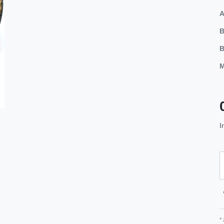
A
B
B
M
I
*