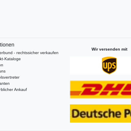
tionen
Wir versenden mit
erbund - rechtssicher verkaufen
kt-Kataloge
en
uns
lsvertreter
anten
blicher Ankauf