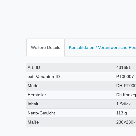
Weitere Details
Kontaktdaten / Verantwortliche Pe
Technisches
Wert
Art.-ID
431651
Merkmal
ext. Varianten-ID
PT00007
Modell
DH-PT00
Hersteller
Dh Konzep
Inhalt
1 Stück
Netto-Gewicht
113 g
Maße
230×230