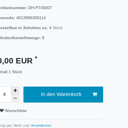
rtikelnummer:
DH-PT00007
arcode:
4013986300114
estellbar in Schritten zu:
4
Stück
indestbestellmenge:
8
*
0,00 EUR
nhalt
1
Stück
In den Warenkorb
Wunschliste
 zzgl. ges. MwSt. zzgl.
Versandkosten