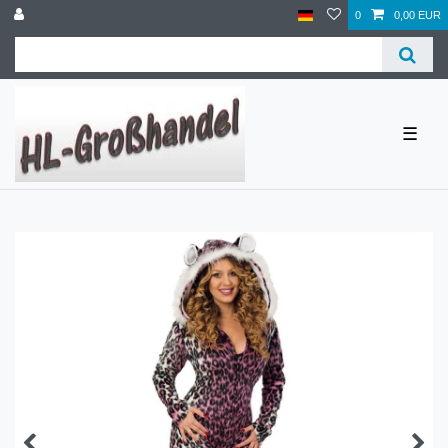
0
0,00 EUR
☰