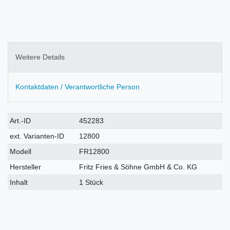
Weitere Details
Kontaktdaten / Verantwortliche Person
Technisches
Wert
Art.-ID
452283
Merkmal
ext. Varianten-ID
12800
Modell
FR12800
Hersteller
Fritz Fries & Söhne GmbH & Co. KG
Inhalt
1 Stück