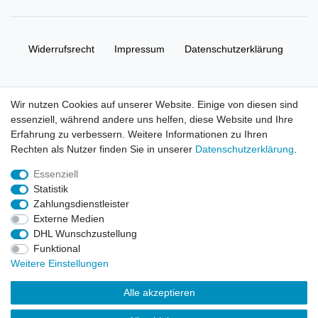
Widerrufs­recht
Impressum
Daten­schutz­erklärung
AGB
Kontakt
Wir nutzen Cookies auf unserer Website. Einige von diesen sind
essenziell, während andere uns helfen, diese Website und Ihre
© Copyright 2026 | Alle Rechte vorbehalten. HL-
Erfahrung zu verbessern. Weitere Informationen zu Ihren
Handelsgesellschaft mbH.
Rechten als Nutzer finden Sie in unserer
Daten­schutz­erklärung
.
Essenziell
Alle Markennamen, Warenzeichen sowie sämtliche Produktbilder
Statistik
und Beschreibungen sind Eigentum Ihrer rechtmäßigen
Zahlungsdienstleister
Eigentümer und dienen hier nur der Beschreibung.
Externe Medien
DHL Wunschzustellung
Preise nur für registrierte Händler, ansonsten zeigt der Shop 0,00
Funktional
€
Weitere Einstellungen
LEGO, das LEGO Logo, die Minifigur, DUPLO, LEGENDS OF
Alle akzeptieren
CHIMA, NINJAGO, BIONICLE, MINDSTORMS und MIXELS sind
urheberrechtlich geschützte Markenzeichen der LEGO Gruppe.