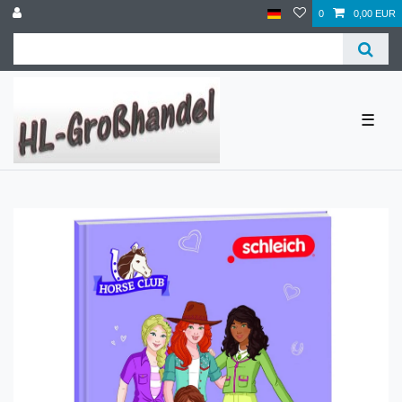
0
0,00 EUR
☰