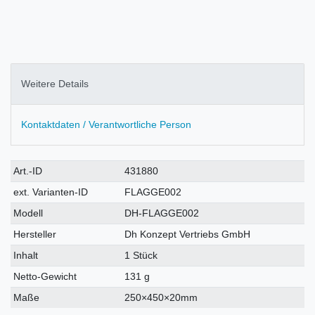
Weitere Details
Kontaktdaten / Verantwortliche Person
Technisches
Wert
Art.-ID
431880
Merkmal
ext. Varianten-ID
FLAGGE002
Modell
DH-FLAGGE002
Hersteller
Dh Konzept Vertriebs GmbH
Inhalt
1 Stück
Netto-Gewicht
131 g
Maße
250×450×20mm