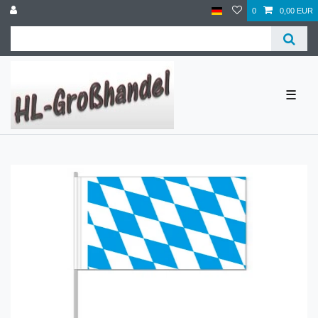
0
0,00 EUR
☰