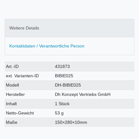
Weitere Details
Kontaktdaten / Verantwortliche Person
Technisches
Wert
Art.-ID
431873
Merkmal
ext. Varianten-ID
BIBIE025
Modell
DH-BIBIE025
Hersteller
Dh Konzept Vertriebs GmbH
Inhalt
1 Stück
Netto-Gewicht
53 g
Maße
150×280×10mm