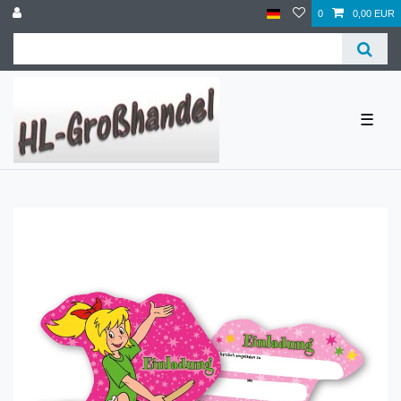
0
0,00 EUR
☰