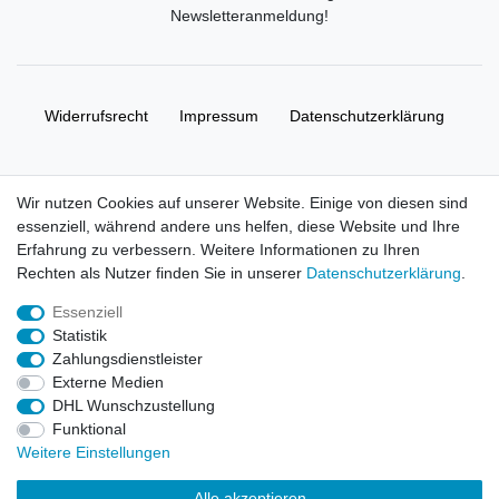
Newsletteranmeldung
!
Widerrufs­recht
Impressum
Daten­schutz­erklärung
AGB
Kontakt
Wir nutzen Cookies auf unserer Website. Einige von diesen sind
essenziell, während andere uns helfen, diese Website und Ihre
© Copyright 2026 | Alle Rechte vorbehalten. HL-
Erfahrung zu verbessern. Weitere Informationen zu Ihren
Handelsgesellschaft mbH.
Rechten als Nutzer finden Sie in unserer
Daten­schutz­erklärung
.
Essenziell
Alle Markennamen, Warenzeichen sowie sämtliche Produktbilder
Statistik
und Beschreibungen sind Eigentum Ihrer rechtmäßigen
Zahlungsdienstleister
Eigentümer und dienen hier nur der Beschreibung.
Externe Medien
DHL Wunschzustellung
Preise nur für registrierte Händler, ansonsten zeigt der Shop 0,00
Funktional
€
Weitere Einstellungen
LEGO, das LEGO Logo, die Minifigur, DUPLO, LEGENDS OF
Alle akzeptieren