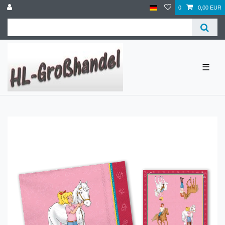
0
0,00 EUR
☰