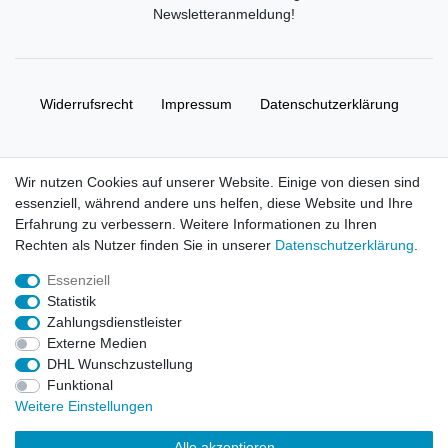
Newsletteranmeldung
!
Widerrufs­recht
Impressum
Daten­schutz­erklärung
AGB
Kontakt
Wir nutzen Cookies auf unserer Website. Einige von diesen sind
essenziell, während andere uns helfen, diese Website und Ihre
© Copyright 2026 | Alle Rechte vorbehalten. HL-
Erfahrung zu verbessern. Weitere Informationen zu Ihren
Handelsgesellschaft mbH.
Rechten als Nutzer finden Sie in unserer
Daten­schutz­erklärung
.
Essenziell
Alle Markennamen, Warenzeichen sowie sämtliche Produktbilder
Statistik
und Beschreibungen sind Eigentum Ihrer rechtmäßigen
Zahlungsdienstleister
Eigentümer und dienen hier nur der Beschreibung.
Externe Medien
DHL Wunschzustellung
Preise nur für registrierte Händler, ansonsten zeigt der Shop 0,00
Funktional
€
Weitere Einstellungen
LEGO, das LEGO Logo, die Minifigur, DUPLO, LEGENDS OF
Alle akzeptieren