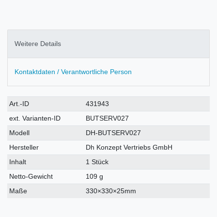
Weitere Details
Kontaktdaten / Verantwortliche Person
Technisches
Wert
Art.-ID
431943
Merkmal
ext. Varianten-ID
BUTSERV027
Modell
DH-BUTSERV027
Hersteller
Dh Konzept Vertriebs GmbH
Inhalt
1 Stück
Netto-Gewicht
109 g
Maße
330×330×25mm