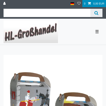
0
0,00 EUR
☰