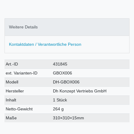
Weitere Details
Kontaktdaten / Verantwortliche Person
Technisches
Wert
Art.-ID
431845
Merkmal
ext. Varianten-ID
GBOX006
Modell
DH-GBOX006
Hersteller
Dh Konzept Vertriebs GmbH
Inhalt
1 Stück
Netto-Gewicht
264 g
Maße
310×310×15mm