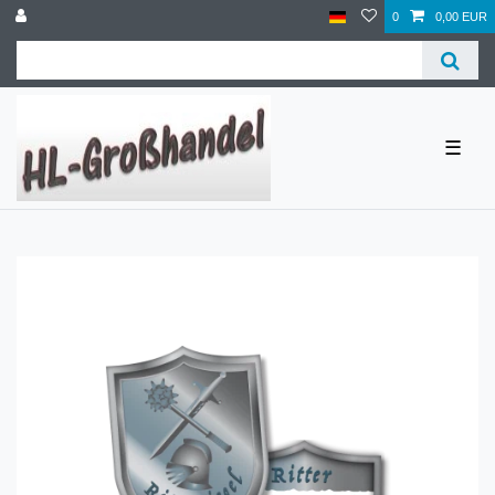
0
0,00 EUR
☰