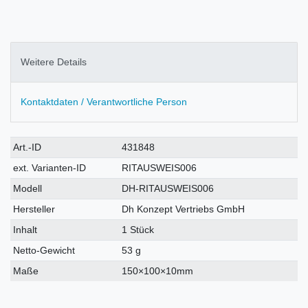
Weitere Details
Kontaktdaten / Verantwortliche Person
Technisches
Wert
Art.-ID
431848
Merkmal
ext. Varianten-ID
RITAUSWEIS006
Modell
DH-RITAUSWEIS006
Hersteller
Dh Konzept Vertriebs GmbH
Inhalt
1 Stück
Netto-Gewicht
53 g
Maße
150×100×10mm