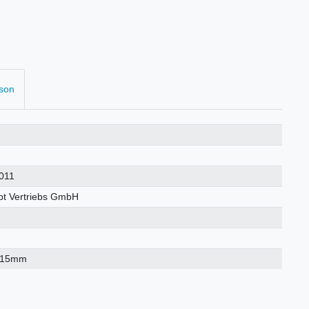
rson
011
t Vertriebs GmbH
×15mm