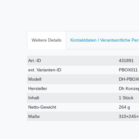
Weitere Details
Kontaktdaten / Verantwortliche Pe
Technisches
Wert
Art.-ID
431891
Merkmal
ext. Varianten-ID
PBOX011
Modell
DH-PBOX
Hersteller
Dh Konzep
Inhalt
1 Stück
Netto-Gewicht
264 g
Maße
310×245