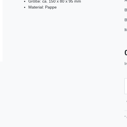
Größe: ca. 150 x 80 x 95 mm
Material: Pappe
B
B
M
I
*