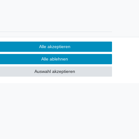
Newsletter
Alle akzeptieren
Sie möchten über neu eingetroffene
Alle ablehnen
Lagerware oder Neuheiten
allgemein informiert werden?
Auswahl akzeptieren
Dann melden Sie sich doch für
unseren Newsletter an.
Den Link finden Sie nachfolgend:
Newsletteranmeldung
!