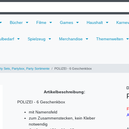
Bücher
Filme
Games
Haushalt
Karne
ulbedarf
Spielzeug
Merchandise
Themenwelten
ty Sets, Partybox, Party Sortimente
POLIZEI - 6 Geschenkbox
D
Artikelbeschreibung:
POLIZEI - 6 Geschenkbox
F
mit Namensfeld
A
zum Zusammenstecken, kein Kleber
notwendig
A