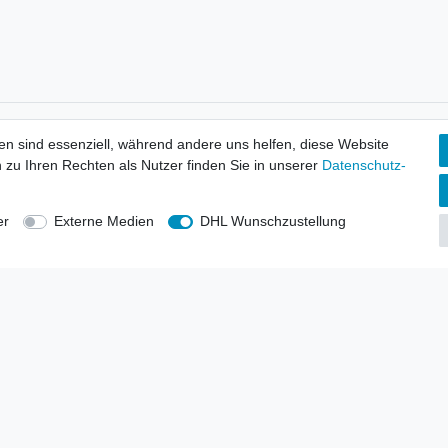
tionen
Wir versenden mit
en sind essenziell, während andere uns helfen, diese Website
erbund - rechtssicher verkaufen
 zu Ihren Rechten als Nutzer finden Sie in unserer
Daten­schutz­
kt-Kataloge
en
uns
er
Externe Medien
DHL Wunschzustellung
lsvertreter
anten
blicher Ankauf