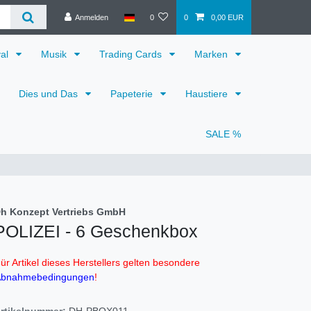
Anmelden
0
0
0,00 EUR
val
Musik
Trading Cards
Marken
Dies und Das
Papeterie
Haustiere
SALE %
h Konzept Vertriebs GmbH
POLIZEI - 6 Geschenkbox
ür Artikel dieses Herstellers gelten besondere
bnahmebedingungen
!
rtikelnummer:
DH-PBOX011