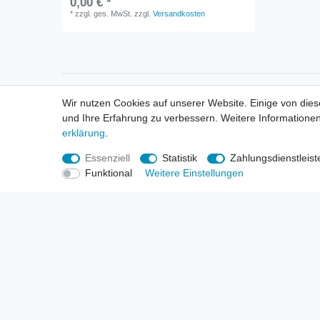
0,00 € *
*
zzgl. ges. MwSt.
zzgl.
Versandkosten
Informationen
Informa
Wir nutzen Cookies auf unserer Website. Einige von dies
Neukunden / New Accounts
Händl
und Ihre Erfahrung zu verbessern. Weitere Informationen
Zahlung
Produ
erklärung
.
Versandkosten
Mess
Entsorgungs- & Umweltbestimmungen
Über 
Essenziell
Statistik
Zahlungsdienstleist
Größentabellen
Hande
Funktional
Weitere Einstellungen
Kauf mit Rückgaberecht
Liefer
Unser Dropshipping Angebot
Gewer
Vorbestellungen Erklärung