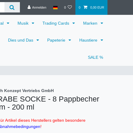
Anmelden
0
0
0,00 EUR
val
Musik
Trading Cards
Marken
Dies und Das
Papeterie
Haustiere
SALE %
h Konzept Vertriebs GmbH
RABE SOCKE - 8 Pappbecher
im - 200 ml
ür Artikel dieses Herstellers gelten besondere
bnahmebedingungen
!