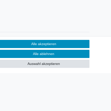
Newsletter
Alle akzeptieren
Sie möchten über neu eingetroffene
Alle ablehnen
Lagerware oder Neuheiten
allgemein informiert werden?
Auswahl akzeptieren
Dann melden Sie sich doch für
unseren Newsletter an.
Den Link finden Sie nachfolgend:
Newsletteranmeldung
!