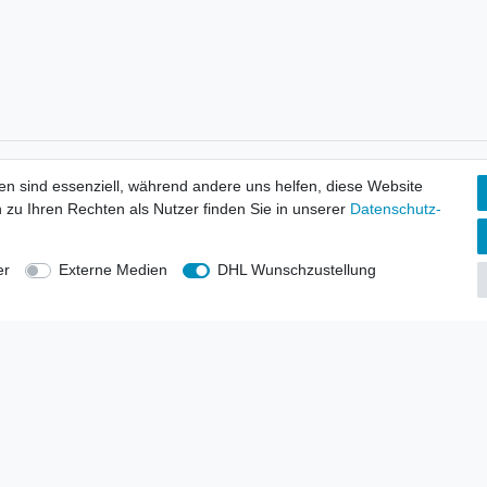
tionen
Wir versenden mit
en sind essenziell, während andere uns helfen, diese Website
erbund - rechtssicher verkaufen
 zu Ihren Rechten als Nutzer finden Sie in unserer
Daten­schutz­
kt-Kataloge
en
uns
er
Externe Medien
DHL Wunschzustellung
lsvertreter
anten
blicher Ankauf