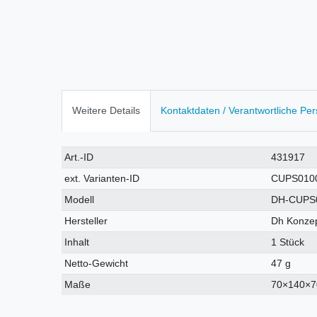
Weitere Details
Kontaktdaten / Verantwortliche Pe
Technisches
Wert
Art.-ID
431917
Merkmal
ext. Varianten-ID
CUPS010
Modell
DH-CUPS
Hersteller
Dh Konzep
Inhalt
1 Stück
Netto-Gewicht
47 g
Maße
70×140×