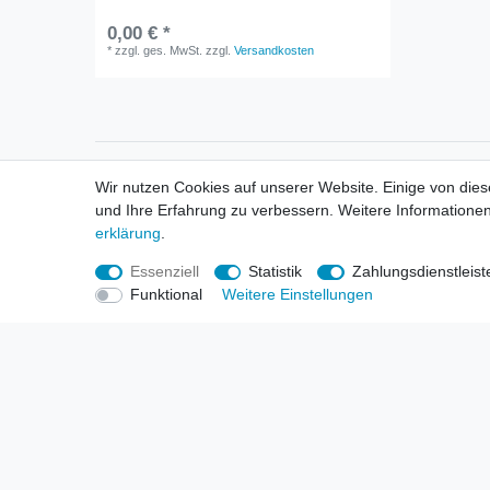
0,00 € *
*
zzgl. ges. MwSt.
zzgl.
Versandkosten
Informationen
Informa
Wir nutzen Cookies auf unserer Website. Einige von dies
Neukunden / New Accounts
Händl
und Ihre Erfahrung zu verbessern. Weitere Informationen
Zahlung
Produ
erklärung
.
Versandkosten
Mess
Entsorgungs- & Umweltbestimmungen
Über 
Essenziell
Statistik
Zahlungsdienstleist
Größentabellen
Hande
Funktional
Weitere Einstellungen
Kauf mit Rückgaberecht
Liefer
Unser Dropshipping Angebot
Gewer
Vorbestellungen Erklärung