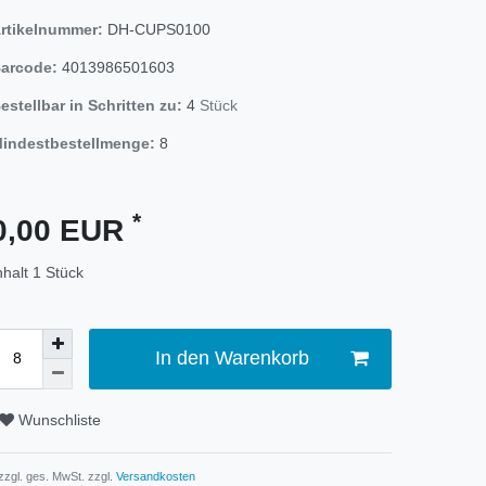
rtikelnummer:
DH-CUPS0100
arcode:
4013986501603
estellbar in Schritten zu:
4
Stück
indestbestellmenge:
8
*
0,00 EUR
nhalt
1
Stück
In den Warenkorb
Wunschliste
 zzgl. ges. MwSt. zzgl.
Versandkosten