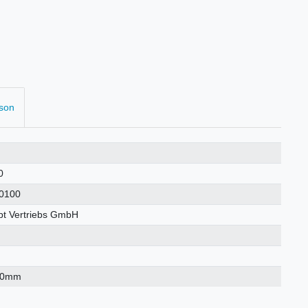
rson
0
0100
t Vertriebs GmbH
70mm