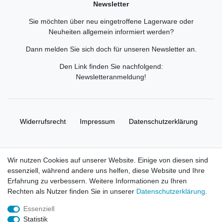
Newsletter
Sie möchten über neu eingetroffene Lagerware oder
Neuheiten allgemein informiert werden?
Dann melden Sie sich doch für unseren Newsletter an.
Den Link finden Sie nachfolgend:
Newsletteranmeldung
!
Widerrufs­recht
Impressum
Daten­schutz­erklärung
AGB
Kontakt
Wir nutzen Cookies auf unserer Website. Einige von diesen sind
essenziell, während andere uns helfen, diese Website und Ihre
© Copyright 2026 | Alle Rechte vorbehalten. HL-
Erfahrung zu verbessern. Weitere Informationen zu Ihren
Handelsgesellschaft mbH.
Rechten als Nutzer finden Sie in unserer
Daten­schutz­erklärung
.
Essenziell
Alle Markennamen, Warenzeichen sowie sämtliche Produktbilder
Statistik
und Beschreibungen sind Eigentum Ihrer rechtmäßigen