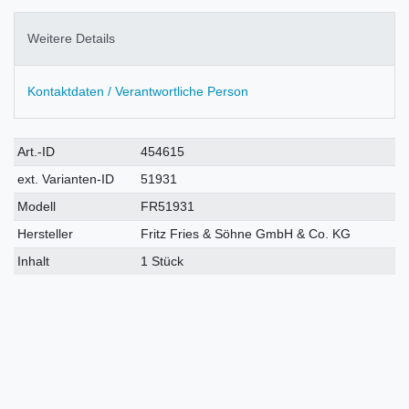
Weitere Details
Kontaktdaten / Verantwortliche Person
Technisches
Wert
Art.-ID
454615
Merkmal
ext. Varianten-ID
51931
Modell
FR51931
Hersteller
Fritz Fries & Söhne GmbH & Co. KG
Inhalt
1 Stück