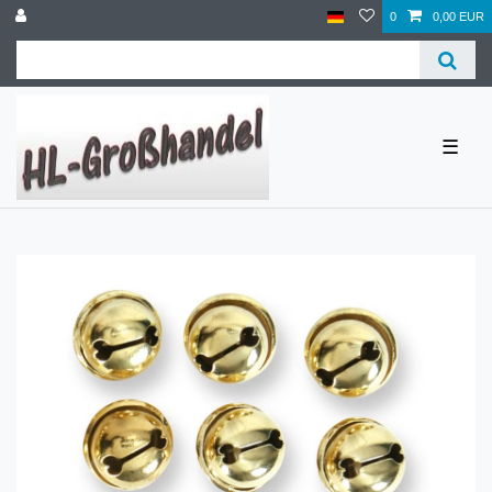
0
0,00 EUR
☰