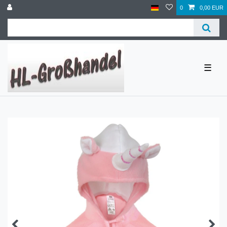
0
0,00 EUR
☰