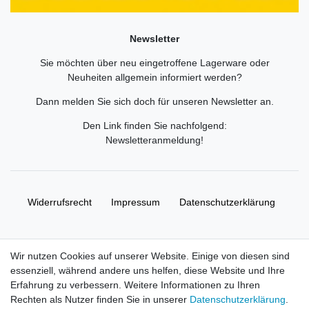
Newsletter
Sie möchten über neu eingetroffene Lagerware oder
Neuheiten allgemein informiert werden?
Dann melden Sie sich doch für unseren Newsletter an.
Den Link finden Sie nachfolgend:
Newsletteranmeldung
!
Widerrufs­recht
Impressum
Daten­schutz­erklärung
AGB
Kontakt
Wir nutzen Cookies auf unserer Website. Einige von diesen sind
essenziell, während andere uns helfen, diese Website und Ihre
© Copyright 2026 | Alle Rechte vorbehalten. HL-
Erfahrung zu verbessern. Weitere Informationen zu Ihren
Handelsgesellschaft mbH.
Rechten als Nutzer finden Sie in unserer
Daten­schutz­erklärung
.