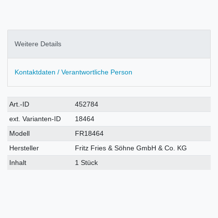
Weitere Details
Kontaktdaten / Verantwortliche Person
Technisches
Wert
Art.-ID
452784
Merkmal
ext. Varianten-ID
18464
Modell
FR18464
Hersteller
Fritz Fries & Söhne GmbH & Co. KG
Inhalt
1 Stück