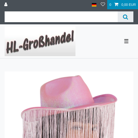
0
0,00 EUR
☰