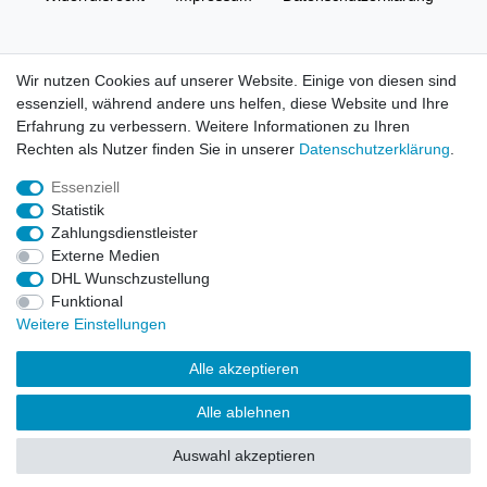
AGB
Kontakt
Wir nutzen Cookies auf unserer Website. Einige von diesen sind
essenziell, während andere uns helfen, diese Website und Ihre
© Copyright 2026 | Alle Rechte vorbehalten. HL-
Erfahrung zu verbessern. Weitere Informationen zu Ihren
Handelsgesellschaft mbH.
Rechten als Nutzer finden Sie in unserer
Daten­schutz­erklärung
.
Essenziell
Alle Markennamen, Warenzeichen sowie sämtliche Produktbilder
Statistik
und Beschreibungen sind Eigentum Ihrer rechtmäßigen
Zahlungsdienstleister
Eigentümer und dienen hier nur der Beschreibung.
Externe Medien
DHL Wunschzustellung
Preise nur für registrierte Händler, ansonsten zeigt der Shop 0,00
Funktional
€
Weitere Einstellungen
LEGO, das LEGO Logo, die Minifigur, DUPLO, LEGENDS OF
Alle akzeptieren
CHIMA, NINJAGO, BIONICLE, MINDSTORMS und MIXELS sind
urheberrechtlich geschützte Markenzeichen der LEGO Gruppe.
Alle ablehnen
©2022 The LEGO Group
Auswahl akzeptieren