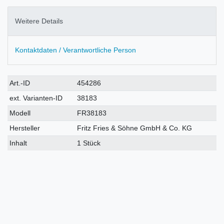
Weitere Details
Kontaktdaten / Verantwortliche Person
Technisches
Wert
Art.-ID
454286
Merkmal
ext. Varianten-ID
38183
Modell
FR38183
Hersteller
Fritz Fries & Söhne GmbH & Co. KG
Inhalt
1 Stück