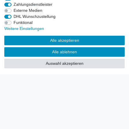
Zahlungsdienstleister
Externe Medien
DHL Wunschzustellung
AGB
Kontakt
Funktional
Weitere Einstellungen
© Copyright 2026 | Alle Rechte vorbehalten. HL-
Handelsgesellschaft mbH.
Alle akzeptieren
Alle Markennamen, Warenzeichen sowie sämtliche Produktbilder
Alle ablehnen
und Beschreibungen sind Eigentum Ihrer rechtmäßigen
Eigentümer und dienen hier nur der Beschreibung.
Auswahl akzeptieren
Preise nur für registrierte Händler, ansonsten zeigt der Shop 0,00
€
LEGO, das LEGO Logo, die Minifigur, DUPLO, LEGENDS OF
CHIMA, NINJAGO, BIONICLE, MINDSTORMS und MIXELS sind
urheberrechtlich geschützte Markenzeichen der LEGO Gruppe.
©2022 The LEGO Group