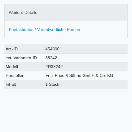
Weitere Details
Kontaktdaten / Verantwortliche Person
Technisches
Wert
Art.-ID
454300
Merkmal
ext. Varianten-ID
38242
Modell
FR38242
Hersteller
Fritz Fries & Söhne GmbH & Co. KG
Inhalt
1 Stück