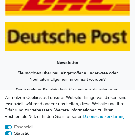
Newsletter
Sie möchten über neu eingetroffene Lagerware oder
Neuheiten allgemein informiert werden?
Dann melden Sie sich doch für unseren Newsletter an.
Wir nutzen Cookies auf unserer Website. Einige von diesen sind
Den Link finden Sie nachfolgend:
essenziell, während andere uns helfen, diese Website und Ihre
Newsletteranmeldung
!
Erfahrung zu verbessern. Weitere Informationen zu Ihren
Rechten als Nutzer finden Sie in unserer
Daten­schutz­erklärung
.
Essenziell
Statistik
Widerrufs­recht
Impressum
Daten­schutz­erklärung