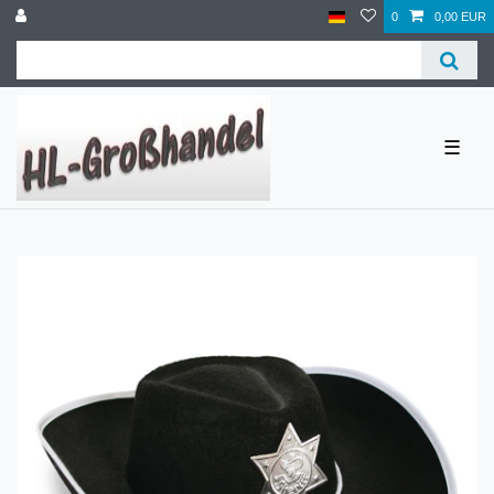
0
0,00 EUR
☰