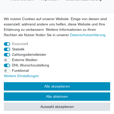
AGB
Kontakt
Wir nutzen Cookies auf unserer Website. Einige von diesen sind
essenziell, während andere uns helfen, diese Website und Ihre
© Copyright 2026 | Alle Rechte vorbehalten. HL-
Erfahrung zu verbessern. Weitere Informationen zu Ihren
Handelsgesellschaft mbH.
Rechten als Nutzer finden Sie in unserer
Daten­schutz­erklärung
.
Essenziell
Alle Markennamen, Warenzeichen sowie sämtliche Produktbilder
Statistik
und Beschreibungen sind Eigentum Ihrer rechtmäßigen
Zahlungsdienstleister
Eigentümer und dienen hier nur der Beschreibung.
Externe Medien
DHL Wunschzustellung
Preise nur für registrierte Händler, ansonsten zeigt der Shop 0,00
Funktional
€
Weitere Einstellungen
LEGO, das LEGO Logo, die Minifigur, DUPLO, LEGENDS OF
Alle akzeptieren
CHIMA, NINJAGO, BIONICLE, MINDSTORMS und MIXELS sind
urheberrechtlich geschützte Markenzeichen der LEGO Gruppe.
Alle ablehnen
©2022 The LEGO Group
Auswahl akzeptieren