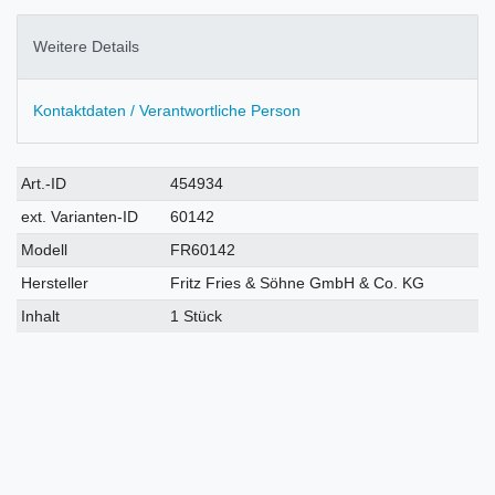
Weitere Details
Kontaktdaten / Verantwortliche Person
Technisches
Wert
Art.-ID
454934
Merkmal
ext. Varianten-ID
60142
Modell
FR60142
Hersteller
Fritz Fries & Söhne GmbH & Co. KG
Inhalt
1 Stück