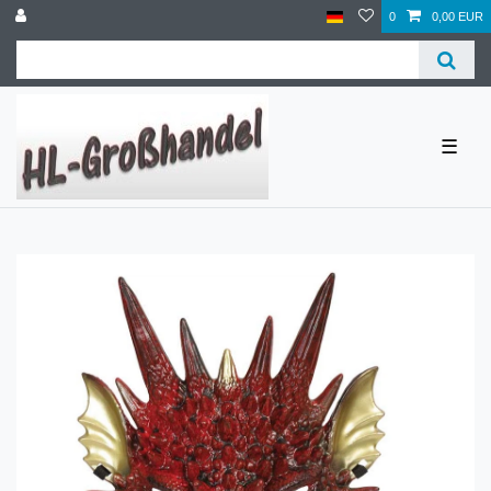
0
0,00 EUR
☰