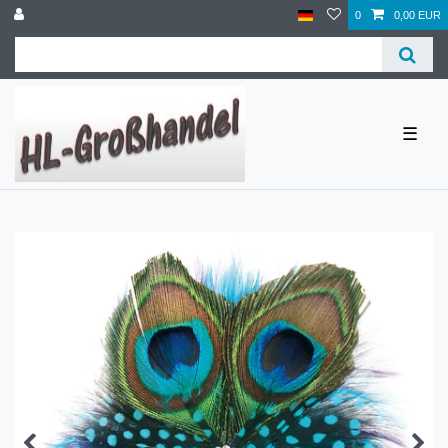
0
0,00 EUR
☰