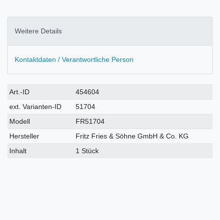
Weitere Details
Kontaktdaten / Verantwortliche Person
Technisches
Wert
Art.-ID
454604
Merkmal
ext. Varianten-ID
51704
Modell
FR51704
Hersteller
Fritz Fries & Söhne GmbH & Co. KG
Inhalt
1 Stück