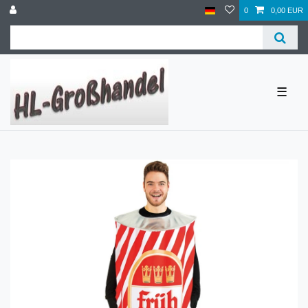
0
0,00 EUR
☰