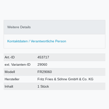
Weitere Details
Kontaktdaten / Verantwortliche Person
Technisches
Wert
Art.-ID
453717
Merkmal
ext. Varianten-ID
29060
Modell
FR29060
Hersteller
Fritz Fries & Söhne GmbH & Co. KG
Inhalt
1 Stück