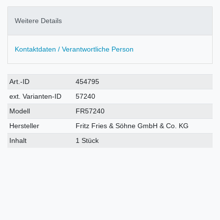
Weitere Details
Kontaktdaten / Verantwortliche Person
Technisches
Wert
Art.-ID
454795
Merkmal
ext. Varianten-ID
57240
Modell
FR57240
Hersteller
Fritz Fries & Söhne GmbH & Co. KG
Inhalt
1 Stück