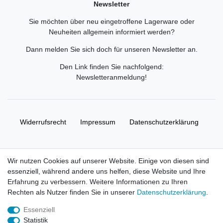
Newsletter
Sie möchten über neu eingetroffene Lagerware oder
Neuheiten allgemein informiert werden?
Dann melden Sie sich doch für unseren Newsletter an.
Den Link finden Sie nachfolgend:
Newsletteranmeldung
!
Widerrufs­recht
Impressum
Daten­schutz­erklärung
AGB
Kontakt
Wir nutzen Cookies auf unserer Website. Einige von diesen sind
essenziell, während andere uns helfen, diese Website und Ihre
© Copyright 2026 | Alle Rechte vorbehalten. HL-
Erfahrung zu verbessern. Weitere Informationen zu Ihren
Handelsgesellschaft mbH.
Rechten als Nutzer finden Sie in unserer
Daten­schutz­erklärung
.
Essenziell
Alle Markennamen, Warenzeichen sowie sämtliche Produktbilder
Statistik
und Beschreibungen sind Eigentum Ihrer rechtmäßigen