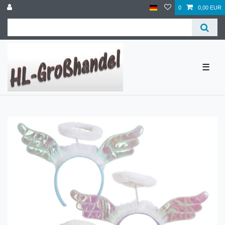
0
0,00 EUR
☰