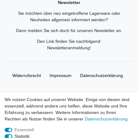
Newsletter
Sie möchten über neu eingetroffene Lagerware oder
Neuheiten allgemein informiert werden?
Dann melden Sie sich doch für unseren Newsletter an.
Den Link finden Sie nachfolgend:
Newsletteranmeldung
!
Widerrufs­recht
Impressum
Daten­schutz­erklärung
AGB
Kontakt
Wir nutzen Cookies auf unserer Website. Einige von diesen sind
essenziell, während andere uns helfen, diese Website und Ihre
© Copyright 2026 | Alle Rechte vorbehalten. HL-
Erfahrung zu verbessern. Weitere Informationen zu Ihren
Handelsgesellschaft mbH.
Rechten als Nutzer finden Sie in unserer
Daten­schutz­erklärung
.
Essenziell
Alle Markennamen, Warenzeichen sowie sämtliche Produktbilder
Statistik
und Beschreibungen sind Eigentum Ihrer rechtmäßigen