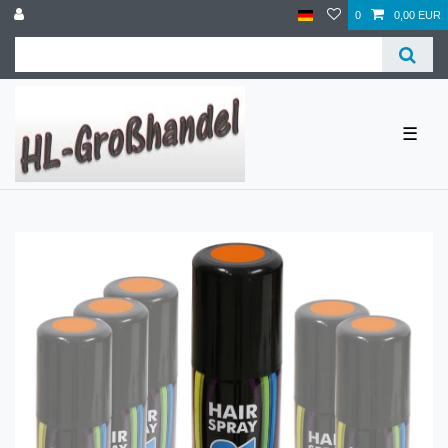
0
0,00 EUR
☰