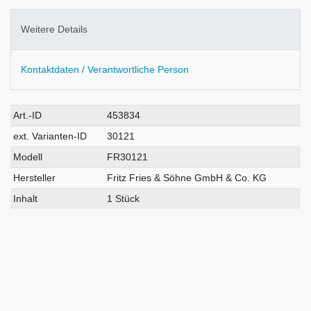
Weitere Details
Kontaktdaten / Verantwortliche Person
Technisches
Wert
Art.-ID
453834
Merkmal
ext. Varianten-ID
30121
Modell
FR30121
Hersteller
Fritz Fries & Söhne GmbH & Co. KG
Inhalt
1 Stück