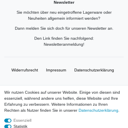
Newsletter
Sie möchten über neu eingetroffene Lagerware oder
Neuheiten allgemein informiert werden?
Dann melden Sie sich doch für unseren Newsletter an.
Den Link finden Sie nachfolgend:
Newsletteranmeldung
!
Widerrufs­recht
Impressum
Daten­schutz­erklärung
AGB
Kontakt
Wir nutzen Cookies auf unserer Website. Einige von diesen sind
essenziell, während andere uns helfen, diese Website und Ihre
© Copyright 2026 | Alle Rechte vorbehalten. HL-
Erfahrung zu verbessern. Weitere Informationen zu Ihren
Handelsgesellschaft mbH.
Rechten als Nutzer finden Sie in unserer
Daten­schutz­erklärung
.
Essenziell
Alle Markennamen, Warenzeichen sowie sämtliche Produktbilder
Statistik
und Beschreibungen sind Eigentum Ihrer rechtmäßigen