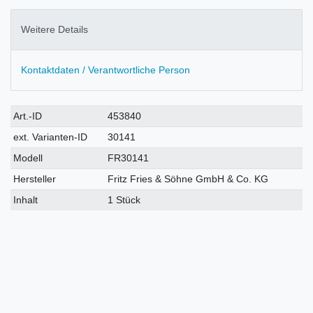
Weitere Details
Kontaktdaten / Verantwortliche Person
Technisches
Wert
Art.-ID
453840
Merkmal
ext. Varianten-ID
30141
Modell
FR30141
Hersteller
Fritz Fries & Söhne GmbH & Co. KG
Inhalt
1 Stück