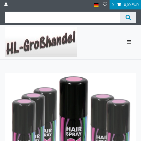
0
0,00 EUR
☰