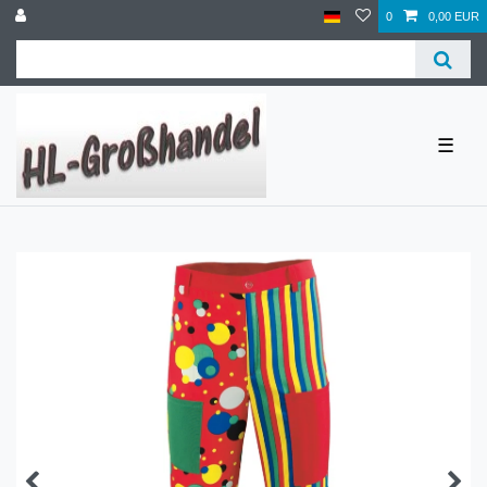
0
0,00 EUR
☰