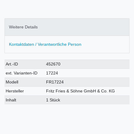
Weitere Details
Kontaktdaten / Verantwortliche Person
Technisches
Wert
Art.-ID
452670
Merkmal
ext. Varianten-ID
17224
Modell
FR17224
Hersteller
Fritz Fries & Söhne GmbH & Co. KG
Inhalt
1 Stück