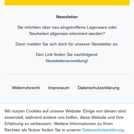
Newsletter
Sie möchten über neu eingetroffene Lagerware oder
Neuheiten allgemein informiert werden?
Dann melden Sie sich doch für unseren Newsletter an.
Den Link finden Sie nachfolgend:
Newsletteranmeldung
!
Widerrufs­recht
Impressum
Daten­schutz­erklärung
AGB
Kontakt
Wir nutzen Cookies auf unserer Website. Einige von diesen sind
essenziell, während andere uns helfen, diese Website und Ihre
© Copyright 2026 | Alle Rechte vorbehalten. HL-
Erfahrung zu verbessern. Weitere Informationen zu Ihren
Handelsgesellschaft mbH.
Rechten als Nutzer finden Sie in unserer
Daten­schutz­erklärung
.