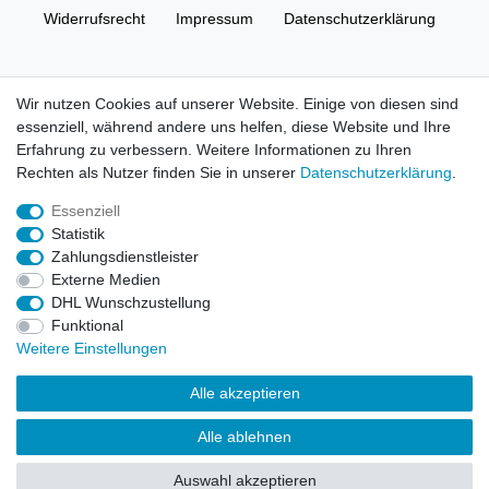
Widerrufs­recht
Impressum
Daten­schutz­erklärung
AGB
Kontakt
Wir nutzen Cookies auf unserer Website. Einige von diesen sind
essenziell, während andere uns helfen, diese Website und Ihre
© Copyright 2026 | Alle Rechte vorbehalten. HL-
Erfahrung zu verbessern. Weitere Informationen zu Ihren
Handelsgesellschaft mbH.
Rechten als Nutzer finden Sie in unserer
Daten­schutz­erklärung
.
Essenziell
Alle Markennamen, Warenzeichen sowie sämtliche Produktbilder
Statistik
und Beschreibungen sind Eigentum Ihrer rechtmäßigen
Zahlungsdienstleister
Eigentümer und dienen hier nur der Beschreibung.
Externe Medien
DHL Wunschzustellung
Preise nur für registrierte Händler, ansonsten zeigt der Shop 0,00
Funktional
€
Weitere Einstellungen
LEGO, das LEGO Logo, die Minifigur, DUPLO, LEGENDS OF
Alle akzeptieren
CHIMA, NINJAGO, BIONICLE, MINDSTORMS und MIXELS sind
urheberrechtlich geschützte Markenzeichen der LEGO Gruppe.
Alle ablehnen
©2022 The LEGO Group
Auswahl akzeptieren