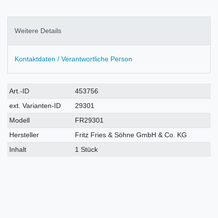
Weitere Details
Kontaktdaten / Verantwortliche Person
Technisches
Wert
Art.-ID
453756
Merkmal
ext. Varianten-ID
29301
Modell
FR29301
Hersteller
Fritz Fries & Söhne GmbH & Co. KG
Inhalt
1 Stück