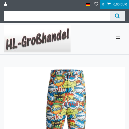
0
0,00 EUR
☰