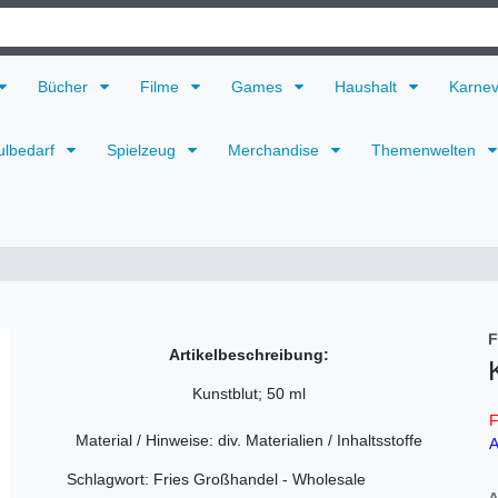
Bücher
Filme
Games
Haushalt
Karne
ulbedarf
Spielzeug
Merchandise
Themenwelten
F
Artikelbeschreibung:
Kunstblut; 50 ml
F
Material / Hinweise: div. Materialien / Inhaltsstoffe
A
Schlagwort: Fries Großhandel - Wholesale
A