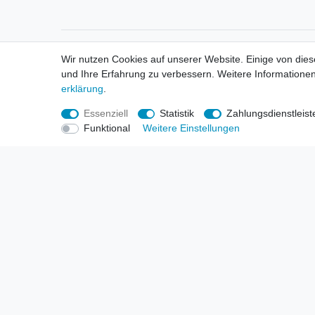
Informationen
Informa
Wir nutzen Cookies auf unserer Website. Einige von dies
Neukunden / New Accounts
Händl
und Ihre Erfahrung zu verbessern. Weitere Informationen
Zahlung
Produ
erklärung
.
Versandkosten
Mess
Entsorgungs- & Umweltbestimmungen
Über 
Essenziell
Statistik
Zahlungsdienstleist
Größentabellen
Hande
Funktional
Weitere Einstellungen
Kauf mit Rückgaberecht
Liefer
Unser Dropshipping Angebot
Gewer
Vorbestellungen Erklärung
Wide