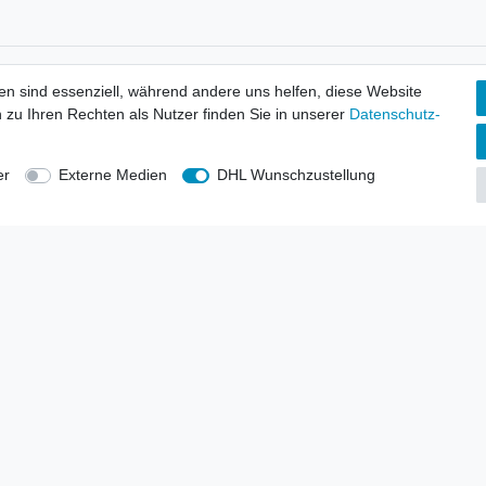
tionen
Wir versenden mit
en sind essenziell, während andere uns helfen, diese Website
erbund - rechtssicher verkaufen
 zu Ihren Rechten als Nutzer finden Sie in unserer
Daten­schutz­
kt-Kataloge
en
uns
er
Externe Medien
DHL Wunschzustellung
lsvertreter
anten
blicher Ankauf
rrufs­recht
Impressum
Daten­schutz­erklärung
AGB
Kont