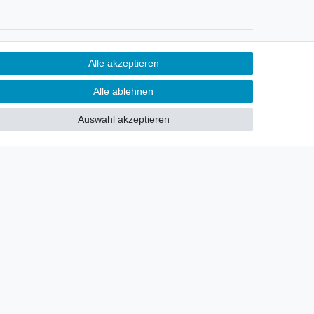
Newsletter
Alle akzeptieren
Sie möchten über neu eingetroffene
Alle ablehnen
Lagerware oder Neuheiten
allgemein informiert werden?
Auswahl akzeptieren
Dann melden Sie sich doch für
unseren Newsletter an.
Den Link finden Sie nachfolgend:
Newsletteranmeldung
!
akt