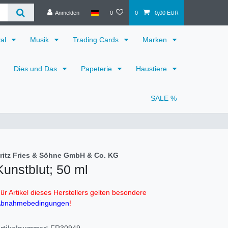
Anmelden
0
0
0,00 EUR
val
Musik
Trading Cards
Marken
Dies und Das
Papeterie
Haustiere
SALE %
ritz Fries & Söhne GmbH & Co. KG
Kunstblut; 50 ml
ür Artikel dieses Herstellers gelten besondere
bnahmebedingungen
!
rtikelnummer:
FR30949