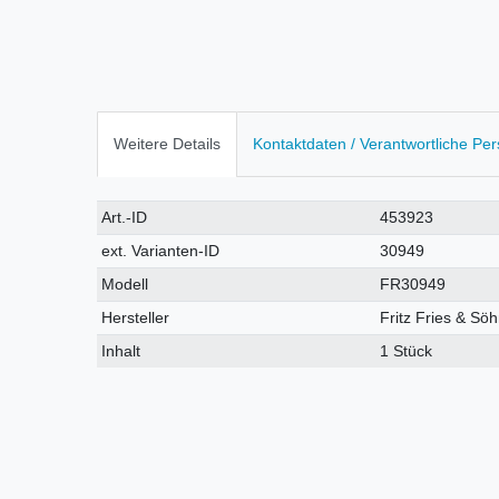
Weitere Details
Kontaktdaten / Verantwortliche Pe
Technisches
Wert
Art.-ID
453923
Merkmal
ext. Varianten-ID
30949
Modell
FR30949
Hersteller
Fritz Fries & S
Inhalt
1 Stück