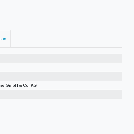
rson
öhne GmbH & Co. KG