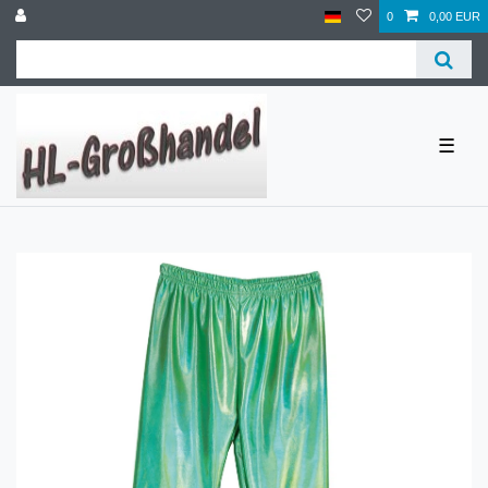
0
0,00 EUR
☰