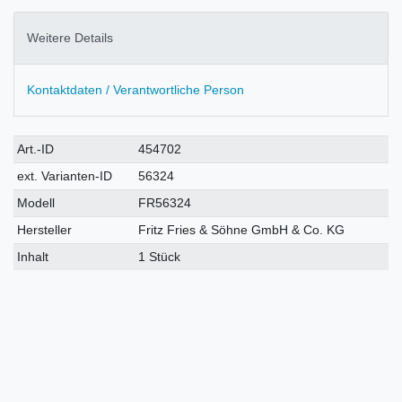
Weitere Details
Kontaktdaten / Verantwortliche Person
Technisches
Wert
Art.-ID
454702
Merkmal
ext. Varianten-ID
56324
Modell
FR56324
Hersteller
Fritz Fries & Söhne GmbH & Co. KG
Inhalt
1 Stück