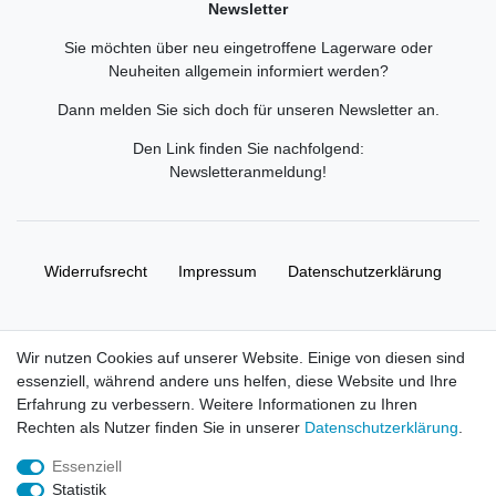
Newsletter
Sie möchten über neu eingetroffene Lagerware oder
Neuheiten allgemein informiert werden?
Dann melden Sie sich doch für unseren Newsletter an.
Den Link finden Sie nachfolgend:
Newsletteranmeldung
!
Widerrufs­recht
Impressum
Daten­schutz­erklärung
AGB
Kontakt
Wir nutzen Cookies auf unserer Website. Einige von diesen sind
essenziell, während andere uns helfen, diese Website und Ihre
© Copyright 2026 | Alle Rechte vorbehalten. HL-
Erfahrung zu verbessern. Weitere Informationen zu Ihren
Handelsgesellschaft mbH.
Rechten als Nutzer finden Sie in unserer
Daten­schutz­erklärung
.
Essenziell
Alle Markennamen, Warenzeichen sowie sämtliche Produktbilder
Statistik
und Beschreibungen sind Eigentum Ihrer rechtmäßigen