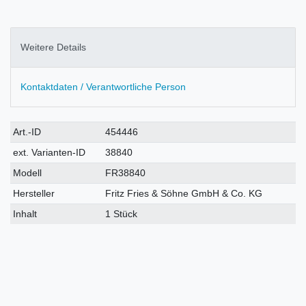
Weitere Details
Kontaktdaten / Verantwortliche Person
Technisches
Wert
Art.-ID
454446
Merkmal
ext. Varianten-ID
38840
Modell
FR38840
Hersteller
Fritz Fries & Söhne GmbH & Co. KG
Inhalt
1 Stück