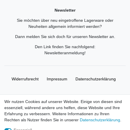
Newsletter
Sie möchten über neu eingetroffene Lagerware oder
Neuheiten allgemein informiert werden?
Dann melden Sie sich doch für unseren Newsletter an.
Den Link finden Sie nachfolgend:
Newsletteranmeldung
!
Widerrufs­recht
Impressum
Daten­schutz­erklärung
AGB
Kontakt
Wir nutzen Cookies auf unserer Website. Einige von diesen sind
essenziell, während andere uns helfen, diese Website und Ihre
© Copyright 2026 | Alle Rechte vorbehalten. HL-
Erfahrung zu verbessern. Weitere Informationen zu Ihren
Handelsgesellschaft mbH.
Rechten als Nutzer finden Sie in unserer
Daten­schutz­erklärung
.