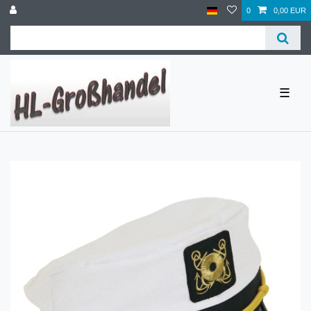
0
0,00 EUR
☰