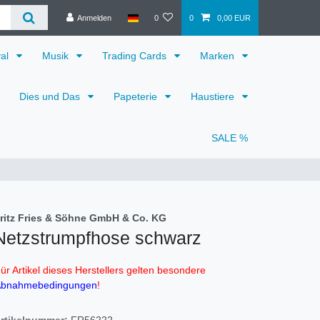
Anmelden
0
0
0,00 EUR
val
Musik
Trading Cards
Marken
Dies und Das
Papeterie
Haustiere
SALE %
ritz Fries & Söhne GmbH & Co. KG
Netzstrumpfhose schwarz
ür Artikel dieses Herstellers gelten besondere
bnahmebedingungen
!
rtikelnummer:
FR56222