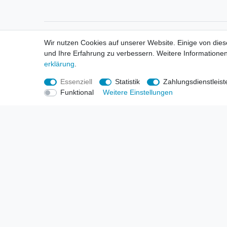
Informationen
Informa
Wir nutzen Cookies auf unserer Website. Einige von dies
Neukunden / New Accounts
Händl
und Ihre Erfahrung zu verbessern. Weitere Informationen
Zahlung
Produ
erklärung
.
Versandkosten
Mess
Entsorgungs- & Umweltbestimmungen
Über 
Essenziell
Statistik
Zahlungsdienstleist
Größentabellen
Hande
Funktional
Weitere Einstellungen
Kauf mit Rückgaberecht
Liefer
Unser Dropshipping Angebot
Gewer
Vorbestellungen Erklärung
Wide