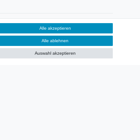
Newsletter
Alle akzeptieren
Sie möchten über neu eingetroffene
Alle ablehnen
Lagerware oder Neuheiten
allgemein informiert werden?
Auswahl akzeptieren
Dann melden Sie sich doch für
unseren Newsletter an.
Den Link finden Sie nachfolgend:
Newsletteranmeldung
!
akt