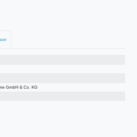
rson
öhne GmbH & Co. KG