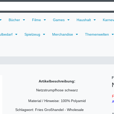
Bücher
Filme
Games
Haushalt
Karne
ulbedarf
Spielzeug
Merchandise
Themenwelten
F
Artikelbeschreibung:
Netzstrumpfhose schwarz
F
Material / Hinweise: 100% Polyamid
A
Schlagwort: Fries Großhandel - Wholesale
A