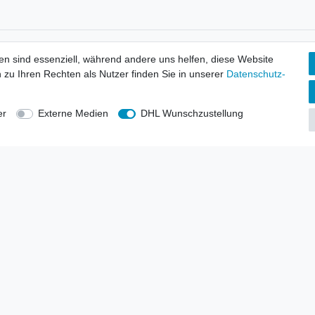
tionen
Wir versenden mit
en sind essenziell, während andere uns helfen, diese Website
erbund - rechtssicher verkaufen
 zu Ihren Rechten als Nutzer finden Sie in unserer
Daten­schutz­
kt-Kataloge
en
uns
er
Externe Medien
DHL Wunschzustellung
lsvertreter
anten
blicher Ankauf
rrufs­recht
Impressum
Daten­schutz­erklärung
AGB
Kont