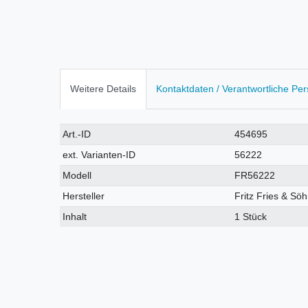
Weitere Details
Kontaktdaten / Verantwortliche Pe
Technisches
Wert
Art.-ID
454695
Merkmal
ext. Varianten-ID
56222
Modell
FR56222
Hersteller
Fritz Fries & S
Inhalt
1 Stück