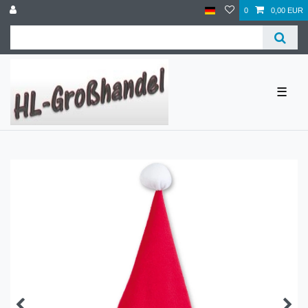
0
0,00 EUR
☰