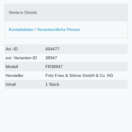
Weitere Details
Kontaktdaten / Verantwortliche Person
Technisches
Wert
Art.-ID
454477
Merkmal
ext. Varianten-ID
38947
Modell
FR38947
Hersteller
Fritz Fries & Söhne GmbH & Co. KG
Inhalt
1 Stück