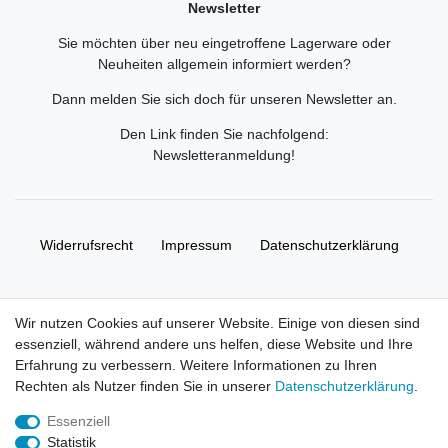
Newsletter
Sie möchten über neu eingetroffene Lagerware oder
Neuheiten allgemein informiert werden?
Dann melden Sie sich doch für unseren Newsletter an.
Den Link finden Sie nachfolgend:
Newsletteranmeldung
!
Widerrufs­recht
Impressum
Daten­schutz­erklärung
AGB
Kontakt
Wir nutzen Cookies auf unserer Website. Einige von diesen sind
essenziell, während andere uns helfen, diese Website und Ihre
© Copyright 2026 | Alle Rechte vorbehalten. HL-
Erfahrung zu verbessern. Weitere Informationen zu Ihren
Handelsgesellschaft mbH.
Rechten als Nutzer finden Sie in unserer
Daten­schutz­erklärung
.
Essenziell
Alle Markennamen, Warenzeichen sowie sämtliche Produktbilder
Statistik
und Beschreibungen sind Eigentum Ihrer rechtmäßigen