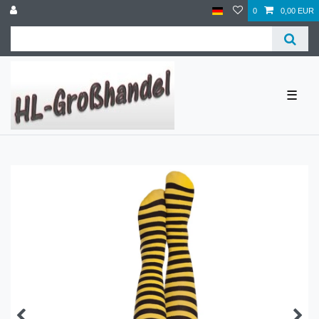
0
0,00 EUR
☰