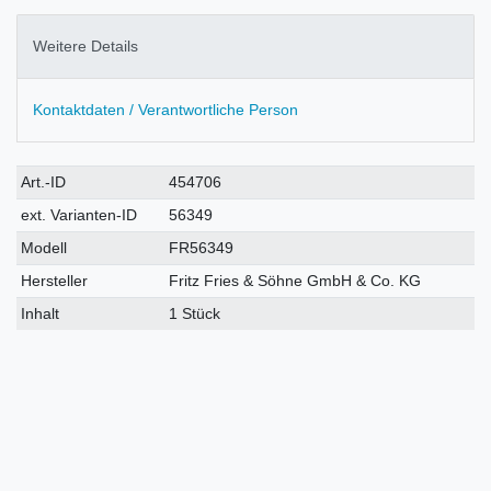
Weitere Details
Kontaktdaten / Verantwortliche Person
Technisches
Wert
Art.-ID
454706
Merkmal
ext. Varianten-ID
56349
Modell
FR56349
Hersteller
Fritz Fries & Söhne GmbH & Co. KG
Inhalt
1 Stück