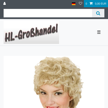
0
0,00 EUR
☰