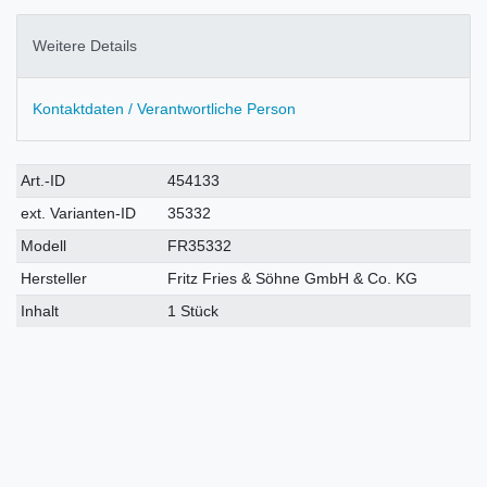
Weitere Details
Kontaktdaten / Verantwortliche Person
Technisches
Wert
Art.-ID
454133
Merkmal
ext. Varianten-ID
35332
Modell
FR35332
Hersteller
Fritz Fries & Söhne GmbH & Co. KG
Inhalt
1 Stück