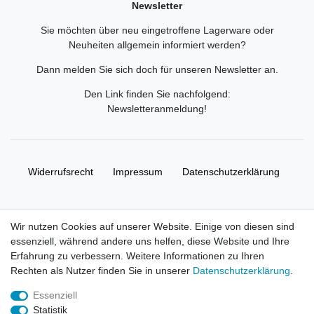
Newsletter
Sie möchten über neu eingetroffene Lagerware oder
Neuheiten allgemein informiert werden?
Dann melden Sie sich doch für unseren Newsletter an.
Den Link finden Sie nachfolgend:
Newsletteranmeldung
!
Widerrufs­recht
Impressum
Daten­schutz­erklärung
AGB
Kontakt
Wir nutzen Cookies auf unserer Website. Einige von diesen sind
essenziell, während andere uns helfen, diese Website und Ihre
© Copyright 2026 | Alle Rechte vorbehalten. HL-
Erfahrung zu verbessern. Weitere Informationen zu Ihren
Handelsgesellschaft mbH.
Rechten als Nutzer finden Sie in unserer
Daten­schutz­erklärung
.
Essenziell
Alle Markennamen, Warenzeichen sowie sämtliche Produktbilder
Statistik
und Beschreibungen sind Eigentum Ihrer rechtmäßigen