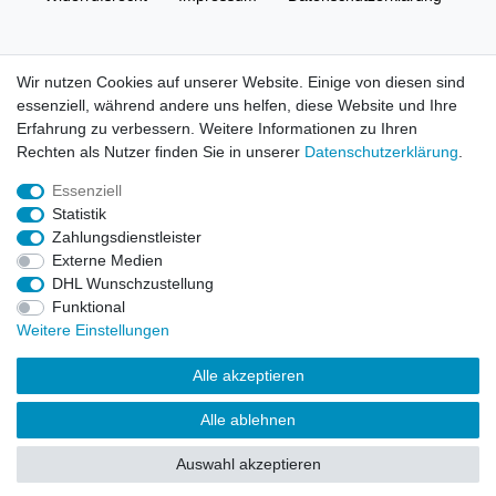
AGB
Kontakt
Wir nutzen Cookies auf unserer Website. Einige von diesen sind
essenziell, während andere uns helfen, diese Website und Ihre
© Copyright 2026 | Alle Rechte vorbehalten. HL-
Erfahrung zu verbessern. Weitere Informationen zu Ihren
Handelsgesellschaft mbH.
Rechten als Nutzer finden Sie in unserer
Daten­schutz­erklärung
.
Essenziell
Alle Markennamen, Warenzeichen sowie sämtliche Produktbilder
Statistik
und Beschreibungen sind Eigentum Ihrer rechtmäßigen
Zahlungsdienstleister
Eigentümer und dienen hier nur der Beschreibung.
Externe Medien
DHL Wunschzustellung
Preise nur für registrierte Händler, ansonsten zeigt der Shop 0,00
Funktional
€
Weitere Einstellungen
LEGO, das LEGO Logo, die Minifigur, DUPLO, LEGENDS OF
Alle akzeptieren
CHIMA, NINJAGO, BIONICLE, MINDSTORMS und MIXELS sind
urheberrechtlich geschützte Markenzeichen der LEGO Gruppe.
Alle ablehnen
©2022 The LEGO Group
Auswahl akzeptieren