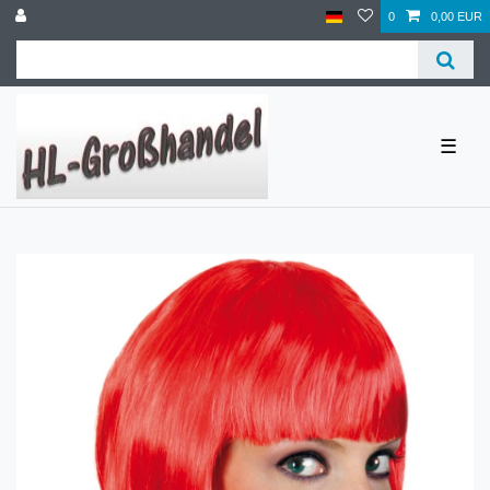
0
0,00 EUR
☰