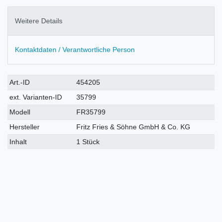
Weitere Details
Kontaktdaten / Verantwortliche Person
Technisches
Wert
Art.-ID
454205
Merkmal
ext. Varianten-ID
35799
Modell
FR35799
Hersteller
Fritz Fries & Söhne GmbH & Co. KG
Inhalt
1 Stück