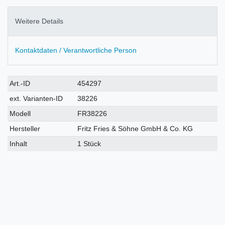
Weitere Details
Kontaktdaten / Verantwortliche Person
Technisches
Wert
Art.-ID
454297
Merkmal
ext. Varianten-ID
38226
Modell
FR38226
Hersteller
Fritz Fries & Söhne GmbH & Co. KG
Inhalt
1 Stück