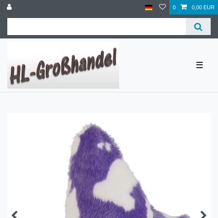
0
0,00 EUR
☰