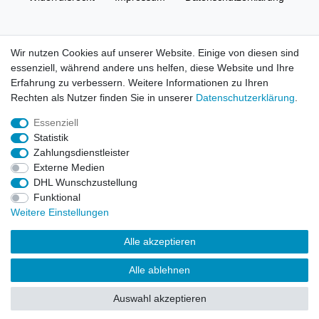
AGB
Kontakt
Wir nutzen Cookies auf unserer Website. Einige von diesen sind
essenziell, während andere uns helfen, diese Website und Ihre
© Copyright 2026 | Alle Rechte vorbehalten. HL-
Erfahrung zu verbessern. Weitere Informationen zu Ihren
Handelsgesellschaft mbH.
Rechten als Nutzer finden Sie in unserer
Daten­schutz­erklärung
.
Essenziell
Alle Markennamen, Warenzeichen sowie sämtliche Produktbilder
Statistik
und Beschreibungen sind Eigentum Ihrer rechtmäßigen
Zahlungsdienstleister
Eigentümer und dienen hier nur der Beschreibung.
Externe Medien
DHL Wunschzustellung
Preise nur für registrierte Händler, ansonsten zeigt der Shop 0,00
Funktional
€
Weitere Einstellungen
LEGO, das LEGO Logo, die Minifigur, DUPLO, LEGENDS OF
Alle akzeptieren
CHIMA, NINJAGO, BIONICLE, MINDSTORMS und MIXELS sind
urheberrechtlich geschützte Markenzeichen der LEGO Gruppe.
Alle ablehnen
©2022 The LEGO Group
Auswahl akzeptieren