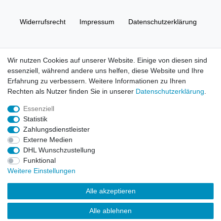
Widerrufs­recht
Impressum
Daten­schutz­erklärung
AGB
Kontakt
Wir nutzen Cookies auf unserer Website. Einige von diesen sind
essenziell, während andere uns helfen, diese Website und Ihre
© Copyright 2026 | Alle Rechte vorbehalten. HL-
Erfahrung zu verbessern. Weitere Informationen zu Ihren
Handelsgesellschaft mbH.
Rechten als Nutzer finden Sie in unserer
Daten­schutz­erklärung
.
Essenziell
Alle Markennamen, Warenzeichen sowie sämtliche Produktbilder
Statistik
und Beschreibungen sind Eigentum Ihrer rechtmäßigen
Zahlungsdienstleister
Eigentümer und dienen hier nur der Beschreibung.
Externe Medien
DHL Wunschzustellung
Preise nur für registrierte Händler, ansonsten zeigt der Shop 0,00
Funktional
€
Weitere Einstellungen
LEGO, das LEGO Logo, die Minifigur, DUPLO, LEGENDS OF
Alle akzeptieren
CHIMA, NINJAGO, BIONICLE, MINDSTORMS und MIXELS sind
urheberrechtlich geschützte Markenzeichen der LEGO Gruppe.
Alle ablehnen
©2022 The LEGO Group