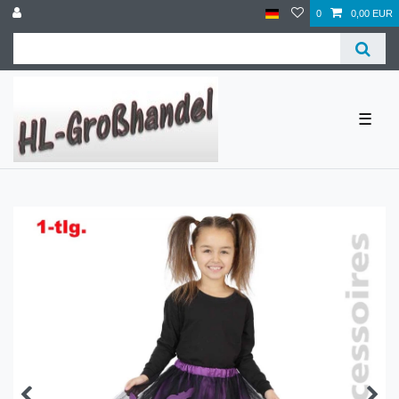
0
0,00 EUR
☰