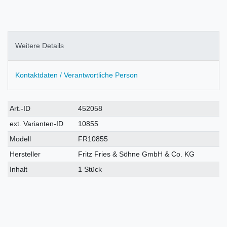
Weitere Details
Kontaktdaten / Verantwortliche Person
Technisches
Wert
Art.-ID
452058
Merkmal
ext. Varianten-ID
10855
Modell
FR10855
Hersteller
Fritz Fries & Söhne GmbH & Co. KG
Inhalt
1 Stück