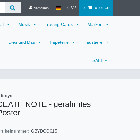
Anmelden
0
0
0,00 EUR
val
Musik
Trading Cards
Marken
Dies und Das
Papeterie
Haustiere
SALE %
B eye
DEATH NOTE - gerahmtes
Poster
rtikelnummer:
GBYDCO615