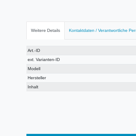
Weitere Details
Kontaktdaten / Verantwortliche Pe
Technisches
Wert
Art.-ID
Merkmal
ext. Varianten-ID
Modell
Hersteller
Inhalt