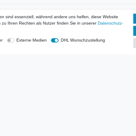
tionen
Wir versenden mit
en sind essenziell, während andere uns helfen, diese Website
erbund - rechtssicher verkaufen
 zu Ihren Rechten als Nutzer finden Sie in unserer
Daten­schutz­
kt-Kataloge
en
uns
er
Externe Medien
DHL Wunschzustellung
lsvertreter
anten
blicher Ankauf
rrufs­recht
Impressum
Daten­schutz­erklärung
AGB
Kont
gesellschaft mbH.