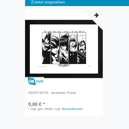
Zuletzt angesehen
DEATH NOTE - gerahmtes Poster
0,00 € *
*
zzgl. ges. MwSt.
zzgl.
Versandkosten