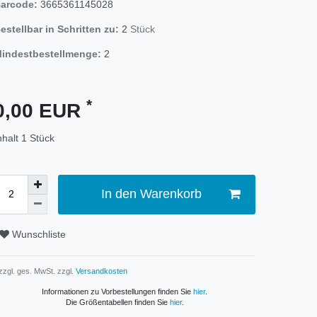
arcode:
3665361145028
estellbar in Schritten zu:
2
Stück
indestbestellmenge:
2
*
0,00 EUR
nhalt
1
Stück
In den Warenkorb
Wunschliste
 zzgl. ges. MwSt. zzgl.
Versandkosten
Informationen zu Vorbestellungen finden Sie
hier
.
Die Größentabellen finden Sie
hier
.