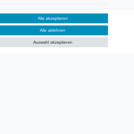
Newsletter
Alle akzeptieren
Sie möchten über neu eingetroffene
Alle ablehnen
Lagerware oder Neuheiten
allgemein informiert werden?
Auswahl akzeptieren
Dann melden Sie sich doch für
unseren Newsletter an.
Den Link finden Sie nachfolgend:
Newsletteranmeldung
!
akt