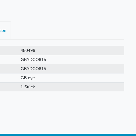
rson
450496
GBYDCO615
GBYDCO615
GB eye
1 Stück