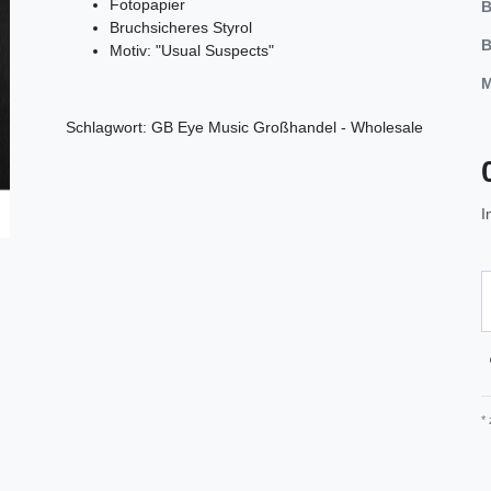
Fotopapier
B
Bruchsicheres Styrol
B
Motiv: "Usual Suspects"
M
Schlagwort: GB Eye Music Großhandel - Wholesale
I
*