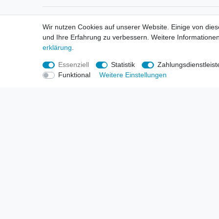
Informationen
Informa
Wir nutzen Cookies auf unserer Website. Einige von dies
Neukunden / New Accounts
Händl
und Ihre Erfahrung zu verbessern. Weitere Informationen
Zahlung
Produ
erklärung
.
Versandkosten
Mess
Entsorgungs- & Umweltbestimmungen
Über 
Essenziell
Statistik
Zahlungsdienstleist
Größentabellen
Hande
Funktional
Weitere Einstellungen
Kauf mit Rückgaberecht
Liefer
Unser Dropshipping Angebot
Gewer
Vorbestellungen Erklärung
Wide
© Copyright 2026 | Alle Rechte vorbehalten. HL-Handels